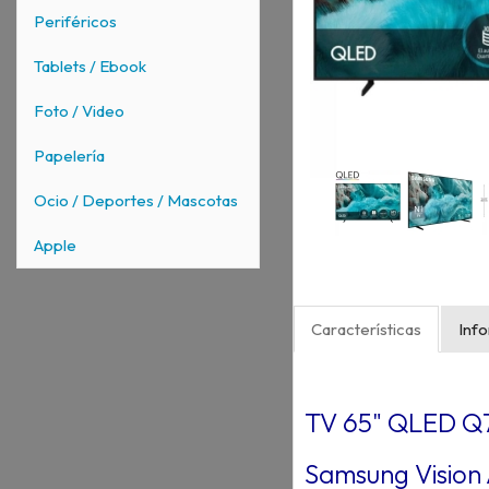
Periféricos
Tablets / Ebook
Foto / Video
Papelería
Ocio / Deportes / Mascotas
Apple
Características
Inf
TV 65" QLED Q7
Samsung Vision