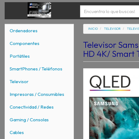
INICIO
TELEVISOR
TELEVI
Ordenadores
Televisor Sam
Componentes
HD 4K/ Smart 
Portátiles
SmartPhones / Teléfonos
Televisor
Impresoras / Consumibles
Conectividad / Redes
Gaming / Consolas
Cables