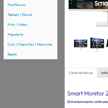
Periféricos
Tablets / Ebook
Foto / Video
Papelería
Ocio / Deportes / Mascotas
Apple
Características
Inf
Smart Monitor
Entretenimiento unificado