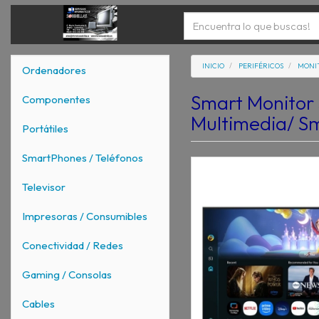
INICIO
PERIFÉRICOS
MONI
Ordenadores
Smart Monitor
Componentes
Multimedia/ Sm
Portátiles
SmartPhones / Teléfonos
Televisor
Impresoras / Consumibles
Conectividad / Redes
Gaming / Consolas
Cables