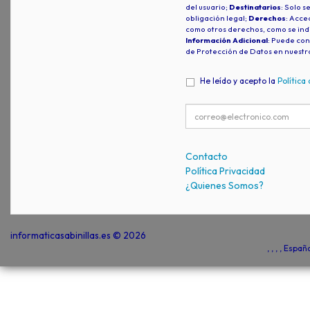
del usuario;
Destinatarios
: Solo s
obligación legal;
Derechos
: Acced
como otros derechos, como se indi
Información Adicional
: Puede con
de Protección de Datos en nuestr
He leído y acepto la
Política
Contacto
Política Privacidad
¿Quienes Somos?
informaticasabinillas.es © 2026
, , , , Espa