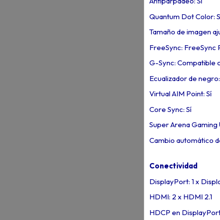
Antiparpadeo: Sí
Quantum Dot Color: S
Tamaño de imagen aju
FreeSync: FreeSync
G-Sync: Compatible 
Ecualizador de negro:
Virtual AIM Point: Sí
Core Sync: Sí
Super Arena Gaming U
Cambio automático de
Conectividad
DisplayPort: 1 x Displ
HDMI: 2 x HDMI 2.1
HDCP en DisplayPort: