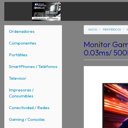
INICIO
PERIFÉRICOS
Ordenadores
Monitor Ga
Componentes
0.03ms/ 500
Portátiles
SmartPhones / Teléfonos
Televisor
Impresoras /
Consumibles
Conectividad / Redes
Gaming / Consolas