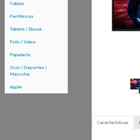
Cables
Periféricos
Tablets / Ebook
Foto / Video
Papelería
Ocio / Deportes /
Mascotas
Apple
Características