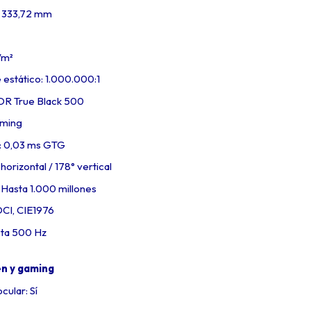
x 333,72 mm
/m²
 estático: 1.000.000:1
R True Black 500
ming
: 0,03 ms GTG
horizontal / 178° vertical
 Hasta 1.000 millones
CI, CIE1976
sta 500 Hz
n y gaming
ular: Sí