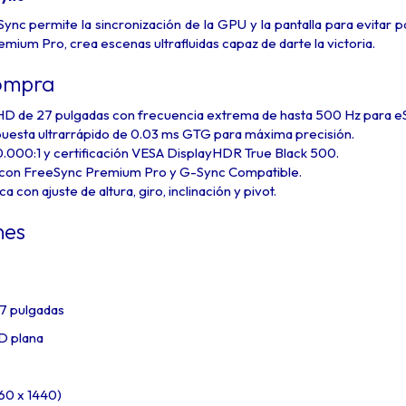
ync permite la sincronización de la GPU y la pantalla para evitar 
um Pro, crea escenas ultrafluidas capaz de darte la victoria.
ompra
 de 27 pulgadas con frecuencia extrema de hasta 500 Hz para eS
uesta ultrarrápido de 0.03 ms GTG para máxima precisión.
.000:1 y certificación VESA DisplayHDR True Black 500.
 con FreeSync Premium Pro y G-Sync Compatible.
con ajuste de altura, giro, inclinación y pivot.
nes
27 pulgadas
D plana
60 x 1440)