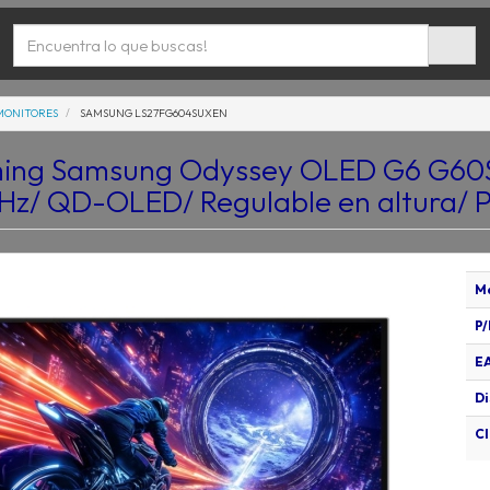
MONITORES
SAMSUNG LS27FG604SUXEN
ming Samsung Odyssey OLED G6 G60
Hz/ QD-OLED/ Regulable en altura/ P
M
P/
E
Di
Cl