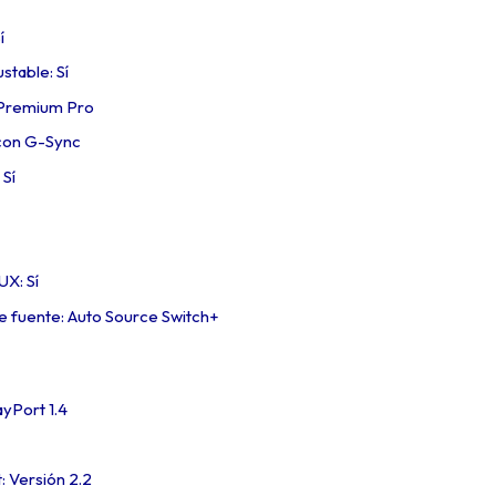
í
stable: Sí
 Premium Pro
con G-Sync
 Sí
X: Sí
 fuente: Auto Source Switch+
ayPort 1.4
 Versión 2.2