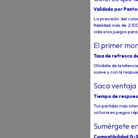
Validado por Pant
La precisión del col
fidelidad más de 2.10
vida a los juegos para
El primer mo
Tasa de refresco d
Olvídate de la latenc
suave y con la respue
Saca ventaja 
Tiempo de respues
Tus partidas más inte
victoria en juegos rá
Sumérgete en 
Compatibilidad G-