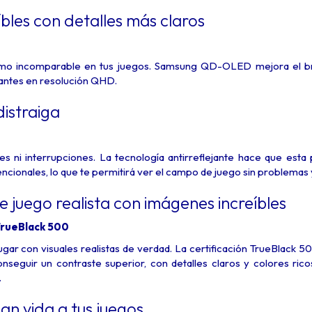
íbles con detalles más claros
ismo incomparable en tus juegos. Samsung QD-OLED mejora el br
rantes en resolución QHD.
istraiga
es ni interrupciones. La tecnología antirreflejante hace que esta 
ncionales, lo que te permitirá ver el campo de juego sin problemas y t
e juego realista con imágenes increíbles
rueBlack 500
gar con visuales realistas de verdad. La certificación TrueBlack 5
onseguir un contraste superior, con detalles claros y colores ric
.
an vida a tus juegos