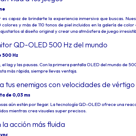
one
or es capaz de brindarte la experiencia inmersiva que buscas. Nue
0 colores y más de 110 tonos de piel incluidos en la galería de col
 ajustarlos al diseño original y crear una atmósfera de juego irresistib
nitor QD-OLED 500 Hz del mundo
e 500 Hz
ia, el lag y las pausas. Con la primera pantalla OLED del mundo de 5
sta más rápida, siempre llevas ventaja.
a tus enemigos con velocidades de vértigo
ta de 0,03 ms
nsas aún están por llegar. La tecnología QD-OLED ofrece una reacci
pidos mientras crea visuales super precisos.
la acción más fluida
Sync