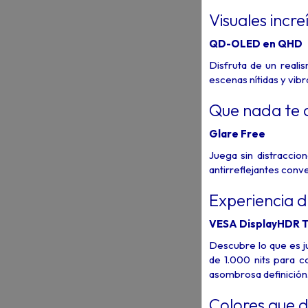
Visuales incre
QD-OLED en QHD
Disfruta de un real
escenas nítidas y vib
Que nada te d
Glare Free
Juega sin distraccion
antirreflejantes conve
Experiencia d
VESA DisplayHDR T
Descubre lo que es ju
de 1.000 nits para c
asombrosa definición
Colores que d