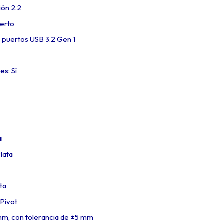
ón 2.2
erto
puertos USB 3.2 Gen 1
es: Sí
a
lata
ta
 Pivot
 mm, con tolerancia de ±5 mm