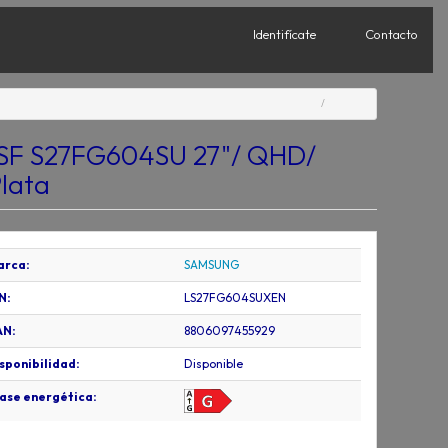
Identifícate
Contacto
SF S27FG604SU 27"/ QHD/
lata
arca:
SAMSUNG
N:
LS27FG604SUXEN
AN:
8806097455929
sponibilidad:
Disponible
ase energética: