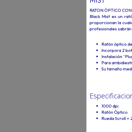
MIST
RATON ÓPTICO CON
Black Mist es un rat
proporcionan la cuali
profesionales sabrán 
Ratón óptico de
Incorpora 2 bo
Instalación “Plu
Para ambidiestr
Su tamaño medi
Especificacio
1000 dpi
Ratón Óptico
Rueda Scroll +