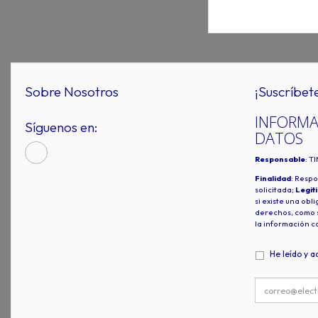
Sobre Nosotros
¡Suscríbet
INFORMA
Síguenos en:
DATOS
Responsable
: T
Finalidad
: Respo
solicitada;
Legit
si existe una obl
derechos, como s
la información c
He leído y a