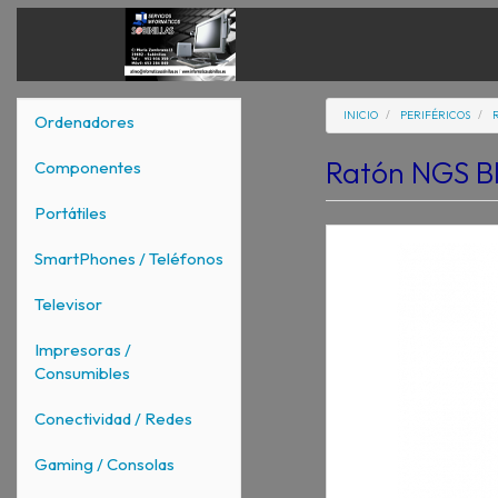
INICIO
PERIFÉRICOS
Ordenadores
Ratón NGS Bl
Componentes
Portátiles
SmartPhones / Teléfonos
Televisor
Impresoras /
Consumibles
Conectividad / Redes
Gaming / Consolas