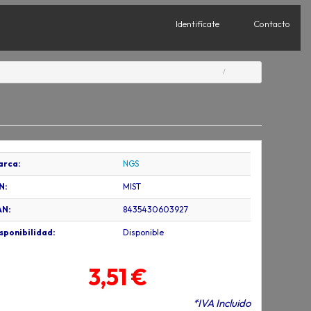
Identifícate
Contacto
arca:
NGS
N:
MIST
AN:
8435430603927
sponibilidad:
Disponible
3,51 €
*IVA Incluido