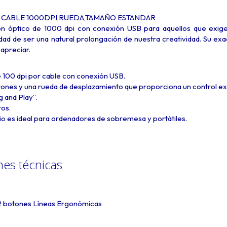
 CABLE 1000DPI,RUEDA,TAMAÑO ESTANDAR
ón óptico de 1000 dpi con conexión USB para aquellos que exige
dad de ser una natural prolongación de nuestra creatividad. Su exa
apreciar.
 100 dpi por cable con conexión USB.
tones y una rueda de desplazamiento que proporciona un control ex
g and Play”.
os.
o es ideal para ordenadores de sobremesa y portátiles.
nes técnicas
 2 botones Líneas Ergonómicas