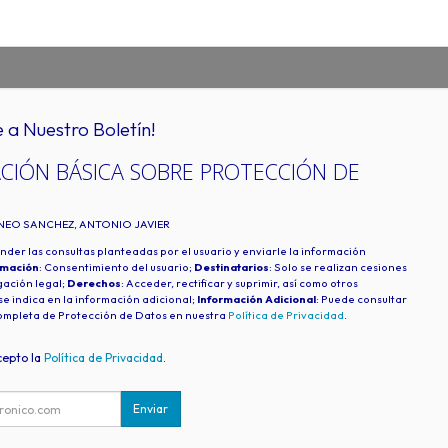
e a Nuestro Boletín!
CIÓN BÁSICA SOBRE PROTECCIÓN DE
INEO SANCHEZ, ANTONIO JAVIER
nder las consultas planteadas por el usuario y enviarle la información
imación
: Consentimiento del usuario;
Destinatarios
: Solo se realizan cesiones
igación legal;
Derechos
: Acceder, rectificar y suprimir, así como otros
e indica en la información adicional;
Información Adicional
: Puede consultar
ompleta de Protección de Datos en nuestra
Política de Privacidad
.
cepto la
Política de Privacidad
.
Enviar