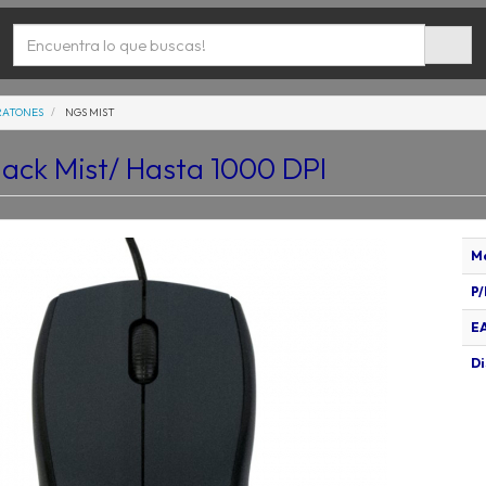
RATONES
NGS MIST
ack Mist/ Hasta 1000 DPI
M
P/
E
Di