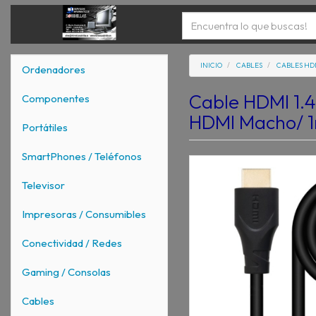
INICIO
CABLES
CABLES HD
Ordenadores
Cable HDMI 1.4
Componentes
HDMI Macho/ 1
Portátiles
SmartPhones / Teléfonos
Televisor
Impresoras / Consumibles
Conectividad / Redes
Gaming / Consolas
Cables