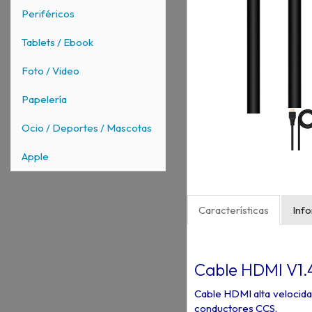
Periféricos
Tablets / Ebook
Foto / Video
Papelería
Ocio / Deportes / Mascotas
Apple
Características
Inf
Cable HDMI V1.
Cable HDMI alta velocid
conductores CCS.