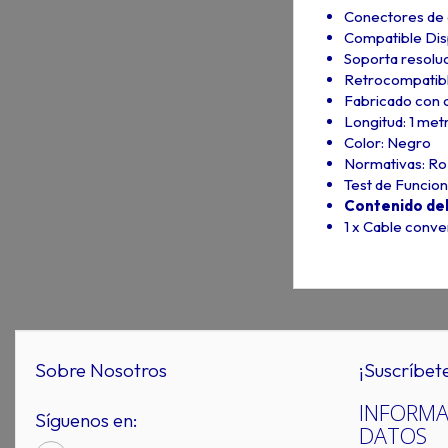
Conectores de a
Compatible Dis
Soporta resolu
Retrocompatible
Fabricado con c
Longitud: 1 met
Color: Negro
Normativas: R
Test de Funcio
Contenido del
1 x Cable conv
Sobre Nosotros
¡Suscríbet
INFORMA
Síguenos en:
DATOS