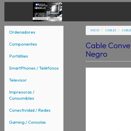
INICIO
CABLES
CABLE
Ordenadores
Cable Conver
Componentes
Negro
Portátiles
SmartPhones / Teléfonos
Televisor
Impresoras /
Consumibles
Conectividad / Redes
Gaming / Consolas