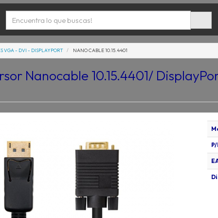
S VGA - DVI - DISPLAYPORT
NANO CABLE 10.15.4401
sor Nanocable 10.15.4401/ DisplayP
M
P/
E
Di