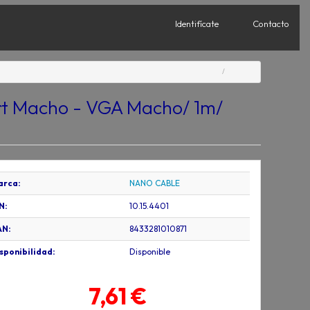
Identifícate
Contacto
ort Macho - VGA Macho/ 1m/
arca:
NANO CABLE
N:
10.15.4401
AN:
8433281010871
sponibilidad:
Disponible
7,61 €