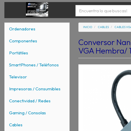
INICIO
CABLES
CABLES VGA
Ordenadores
Conversor Nan
Componentes
VGA Hembra/ 1
Portátiles
SmartPhones / Teléfonos
Televisor
Impresoras / Consumibles
Conectividad / Redes
Gaming / Consolas
Cables