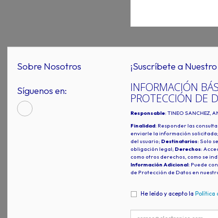
Sobre Nosotros
¡Suscríbete a Nuestro 
INFORMACIÓN BÁS
Síguenos en:
PROTECCIÓN DE 
Responsable
: TINEO SANCHEZ, A
Finalidad
: Responder las consulta
enviarle la información solicitada
del usuario;
Destinatarios
: Solo s
obligación legal;
Derechos
: Acced
como otros derechos, como se indi
Información Adicional
: Puede con
de Protección de Datos en nuestr
He leído y acepto la
Política