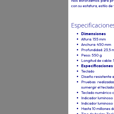
Nos esforzamos para pro
con su estatura, estilo de
Especificaciones
Dimensiones
Altura: 155 mm
Anchura: 450 mm
Profundidad: 23,5
Peso: 550 g
Longitud de cable:
Especificaciones
Teclado
Diseño resistente 
Pruebas realizada
sumergir el teclado 
Teclado numérico c
Indicador luminoso
Indicador luminoso
Hasta 10 millones d
Tipo de teclas: Tec