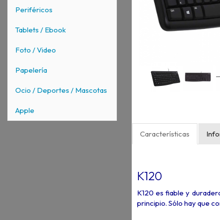
Periféricos
Tablets / Ebook
Foto / Video
Papelería
Ocio / Deportes / Mascotas
Apple
Características
Inf
K120
K120 es fiable y durader
principio. Sólo hay que co