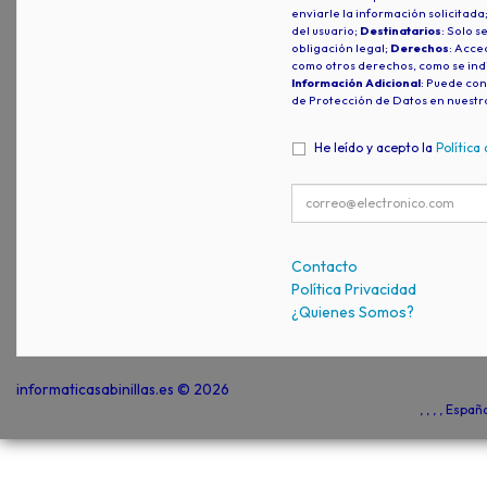
enviarle la información solicitada
del usuario;
Destinatarios
: Solo s
obligación legal;
Derechos
: Acced
como otros derechos, como se indi
Información Adicional
: Puede con
de Protección de Datos en nuestr
He leído y acepto la
Política
Contacto
Política Privacidad
¿Quienes Somos?
informaticasabinillas.es © 2026
, , , , Espa