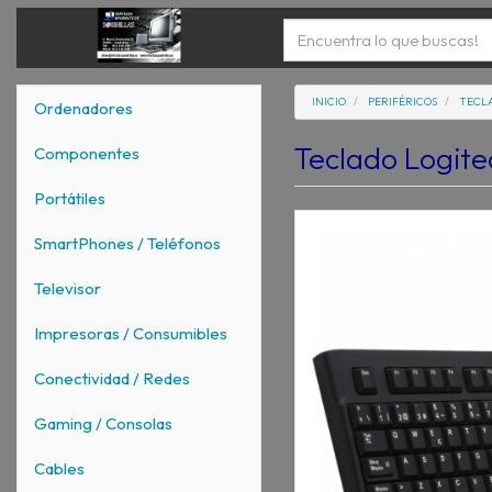
INICIO
PERIFÉRICOS
TECL
Ordenadores
Teclado Logit
Componentes
Portátiles
SmartPhones / Teléfonos
Televisor
Impresoras / Consumibles
Conectividad / Redes
Gaming / Consolas
Cables