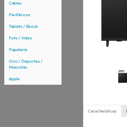
Cables
Periféricos
Tablets / Ebook
Foto / Video
Papelería
Ocio / Deportes /
Mascotas
Apple
Características