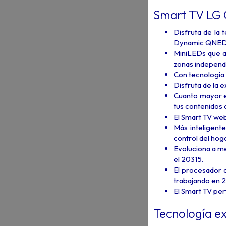
Smart TV LG 
Disfruta de la
Dynamic QNED Co
MiniLEDs que ap
zonas independi
Con tecnología 
Disfruta de la e
Cuanto mayor es
tus contenidos 
El Smart TV we
Más inteligent
control del hog
Evoluciona a m
el 20315.
El procesador d
trabajando en 2.
El Smart TV per
Tecnología ex