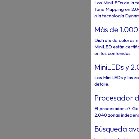
Los MiniLEDs de la te
Tone Mapping en 2.04
a la tecnología Dyn
Más de 1.000 
Disfruta de colores 
MiniLED están certifi
en tus contenidos.
MiniLEDs y 2.
Los MiniLEDs y las zo
detalle.
Procesador d
El procesador α7 Gen
2.040 zonas independie
Búsqueda ava