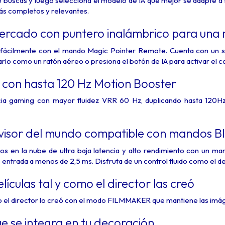
 buscas y luego selecciona el modelo de IA que mejor se adapte a t
ás completos y relevantes.
mercado con puntero inalámbrico para una 
r fácilmente con el mando Magic Pointer Remote. Cuenta con un 
arlo como un ratón aéreo o presiona el botón de IA para activar el c
 con hasta 120 Hz Motion Booster
cia gaming con mayor fluidez VRR 60 Hz, duplicando hasta 120Hz g
evisor del mundo compatible con mandos Blu
os en la nube de ultra baja latencia y alto rendimiento con un ma
e entrada a menos de 2,5 ms. Disfruta de un control fluido como el 
elículas tal y como el director las creó
mo el director lo creó con el modo FILMMAKER que mantiene las imáge
ue se integra en tu decoración