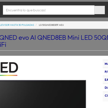
LEVISOR HASTA 50 PULGADAS
LG 50QNED8EB3F.AEU
G QNED evo AI QNED8EB Mini LED 50Q
Fi
M
P/
E
Di
Cl