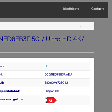
Identifícate
Contacto
NED8EB3F 50"/ Ultra HD 4K/
arca:
LG
N:
50QNED8EB3F.AEU
AN:
8806096728062
sponibilidad:
Disponible
ase energética: