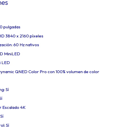
nes
50 pulgadas
 HD 3840 x 2160 píxeles
zación: 60 Hz nativos
ED MiniLED
ni LED
 Dynamic QNED Color Pro con 100% volumen de color
g: Sí
í
er Escalado 4K
Sí
l: Sí