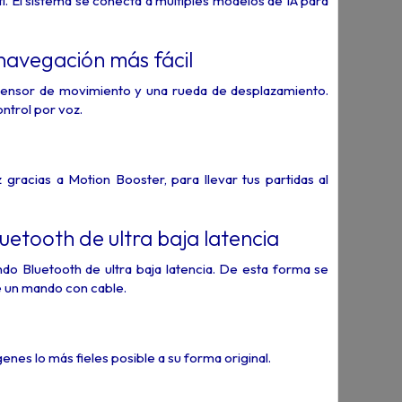
i. El sistema se conecta a múltiples modelos de IA para
navegación más fácil
sensor de movimiento y una rueda de desplazamiento.
ontrol por voz.
racias a Motion Booster, para llevar tus partidas al
etooth de ultra baja latencia
ndo Bluetooth de ultra baja latencia. De esta forma se
de un mando con cable.
nes lo más fieles posible a su forma original.