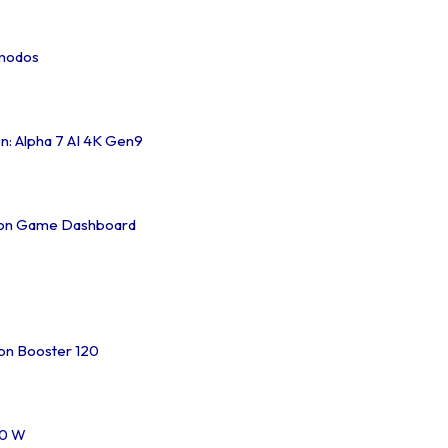
 modos
: Alpha 7 AI 4K Gen9
con Game Dashboard
on Booster 120
20 W