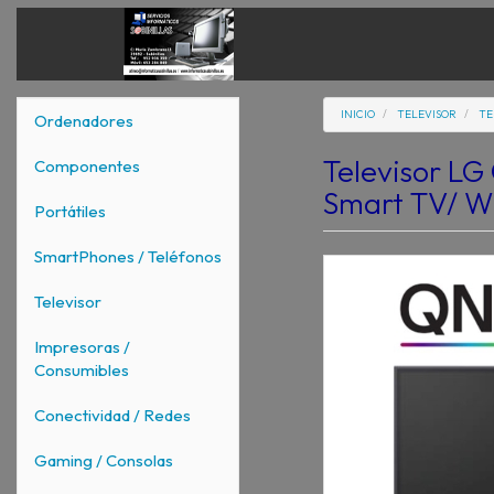
INICIO
TELEVISOR
TE
Ordenadores
Televisor L
Componentes
Smart TV/ Wi
Portátiles
SmartPhones / Teléfonos
Televisor
Impresoras /
Consumibles
Conectividad / Redes
Gaming / Consolas