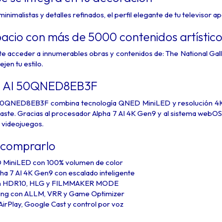
inimalistas y detalles refinados, el perfil elegante de tu televisor ap
acio con más de 5000 contenidos artístico
te acceder a innumerables obras y contenidos de: The National Ga
jen tu estilo.
o AI 50QNED8EB3F
0QNED8EB3F combina tecnología QNED MiniLED y resolución 4K pa
raste. Gracias al procesador Alpha 7 AI 4K Gen9 y al sistema webOS 
 videojuegos.
 comprarlo
 MiniLED con 100% volumen de color
ha 7 AI 4K Gen9 con escalado inteligente
on HDR10, HLG y FILMMAKER MODE
ing con ALLM, VRR y Game Optimizer
rPlay, Google Cast y control por voz