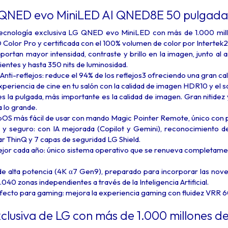
QNED evo MiniLED AI QNED8E 50 pulgada
 tecnología exclusiva LG QNED evo MiniLED con más de 1.000 mill
lor Pro y certificada con el 100% volumen de color por Intertek2
ortan mayor intensidad, contraste y brillo en la imagen, junto al
entes y hasta 350 nits de luminosidad.
Anti-reflejos: reduce el 94% de los reflejos3 ofreciendo una gran ca
xperiencia de cine en tu salón con la calidad de imagen HDR10 y el s
 la pulgada, más importante es la calidad de imagen. Gran nitidez 
a lo grande.
bOS más fácil de usar con mando Magic Pointer Remote, único con 
e y seguro: con IA mejorada (Copilot y Gemini), reconocimiento de
ar ThinQ y 7 capas de seguridad LG Shield.
ejor cada año: único sistema operativo que se renueva completam
e alta potencia (4K α7 Gen9), preparado para incorporar las noved
040 zonas independientes a través de la Inteligencia Artificial.
fecto para gaming: mejora la experiencia gaming con fluidez VRR 6
clusiva de LG con más de 1.000 millones de