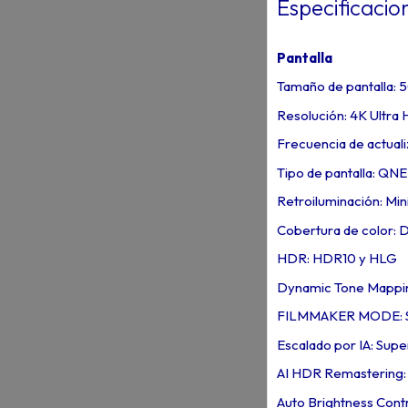
Especificacio
Pantalla
Tamaño de pantalla: 
Resolución: 4K Ultra
Frecuencia de actuali
Tipo de pantalla: QN
Retroiluminación: Mi
Cobertura de color:
HDR: HDR10 y HLG
Dynamic Tone Mappin
FILMMAKER MODE: S
Escalado por IA: Sup
AI HDR Remastering: 
Auto Brightness Contro