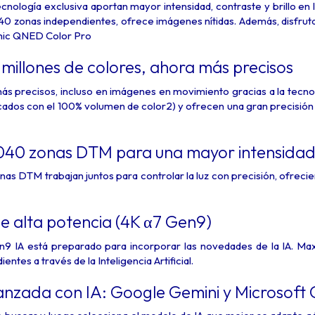
cnología exclusiva aportan mayor intensidad, contraste y brillo en l
0 zonas independientes, ofrece imágenes nítidas. Además, disfrut
amic QNED Color Pro
millones de colores, ahora más precisos
más precisos, incluso en imágenes en movimiento gracias a la t
cados con el 100% volumen de color2) y ofrecen una gran precisión 
040 zonas DTM para una mayor intensidad, 
nas DTM trabajan juntos para controlar la luz con precisión, ofreci
e alta potencia (4K α7 Gen9)
9 IA está preparado para incorporar las novedades de la IA. Maxi
ntes a través de la Inteligencia Artificial.
nzada con IA: Google Gemini y Microsoft 