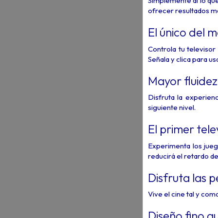
Simplemente di lo que
ofrecer resultados m
El único del 
Controla tu televiso
Señala y clica para us
Mayor fluidez
Disfruta la experien
siguiente nivel.
El primer tel
Experimenta los jueg
reducirá el retardo d
Disfruta las p
Vive el cine tal y co
Diseño fino q