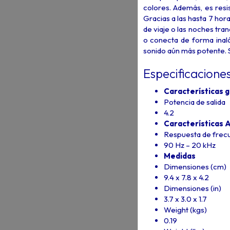
colores. Además, es resis
Gracias a las hasta 7 hor
de viaje o las noches tra
o conecta de forma inal
sonido aún más potente. S
Especificacione
Características 
Potencia de salida
4.2
Características 
Respuesta de frecu
90 Hz – 20 kHz
Medidas
Dimensiones (cm)
9.4 x 7.8 x 4.2
Dimensiones (in)
3.7 x 3.0 x 1.7
Weight (kgs)
0.19