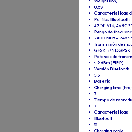
Weight (lbs)
0.69
Características d
Perfiles Bluetooth
A2DP V1.4, AVRCP 
Rango de frecuenci
2400 MHz – 2483.
Transmisión de mod
GFSK, π/4 DQPSK
Potencia de transm
≤ 9 dBm (EIRP)
Versión Bluetooth
5.3
Batería
Charging time (hrs)
3
Tiempo de reprodu
7
Características
Bluetooth
Sí
Charging cable