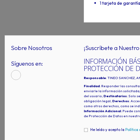
1 tarjeta de garantí
Sobre Nosotros
¡Suscríbete a Nuestro 
INFORMACIÓN BÁS
Síguenos en:
PROTECCIÓN DE 
Responsable
: TINEO SANCHEZ, A
Finalidad
: Responder las consulta
enviarle la información solicitada
del usuario;
Destinatarios
: Solo s
obligación legal;
Derechos
: Acced
como otros derechos, como se indi
Información Adicional
: Puede con
de Protección de Datos en nuestr
He leído y acepto la
Política