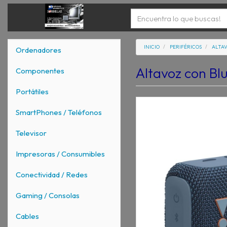
INICIO
PERIFÉRICOS
ALTA
Ordenadores
Altavoz con Bl
Componentes
Portátiles
SmartPhones / Teléfonos
Televisor
Impresoras / Consumibles
Conectividad / Redes
Gaming / Consolas
Cables