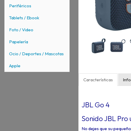
Periféricos
Tablets / Ebook
Foto / Video
Papelería
Ocio / Deportes / Mascotas
Apple
Características
Inf
JBL Go 4
Sonido JBL Pro 
No dejes que su pequeño 