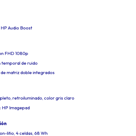
: HP Audio Boost
ion FHD 1080p
 temporal de ruido
 de matriz doble integrados
eto, retroiluminado, color gris claro
r: HP Imagepad
ión
on-litio, 4 celdas, 68 Wh