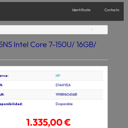
Identifícate
Contacto
5NS Intel Core 7-150U/ 16GB/
arca:
HP
N:
D14HYEA
AN:
199896061681
sponibilidad:
Disponible
1.335,00 €