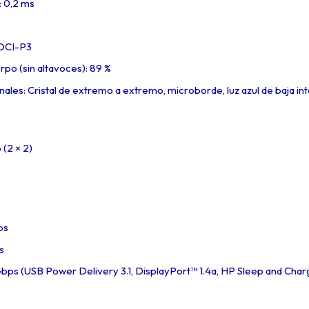
 0,2 ms
 DCI-P3
rpo (sin altavoces): 89 %
nales: Cristal de extremo a extremo, microborde, luz azul de baja in
 (2 × 2)
ps
s
bps (USB Power Delivery 3.1, DisplayPort™ 1.4a, HP Sleep and Char