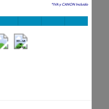
*IVA y CANON Incluido
33 - 45
W
USB PD