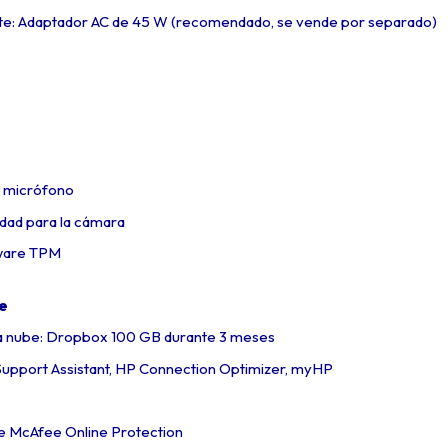
te: Adaptador AC de 45 W (recomendado, se vende por separado)
e micrófono
idad para la cámara
mware TPM
re
a nube: Dropbox 100 GB durante 3 meses
Support Assistant, HP Connection Optimizer, myHP
de McAfee Online Protection