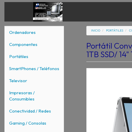
INICIO
PORTÁTILES
C
Ordenadores
Portátil Con
Componentes
1TB SSD/ 14" 
Portátiles
SmartPhones / Teléfonos
Televisor
Impresoras /
Consumibles
Conectividad / Redes
Gaming / Consolas