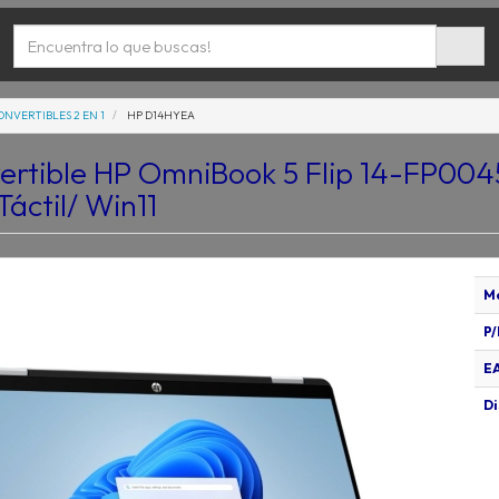
ONVERTIBLES 2 EN 1
HP D14HYEA
vertible HP OmniBook 5 Flip 14-FP004
Táctil/ Win11
M
P/
E
Di