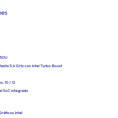
nes
 150U
asta 5,4 GHz con Intel Turbo Boost
: 10 / 12
tel SoC integrado
ráficos Intel