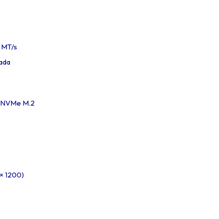
 MT/s
rada
4 NVMe M.2
 × 1200)