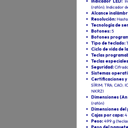
Indicador LED:
I
(ratón); Indicador 
Alcance inalámbr
Resolución:
Hasta
Tecnología de se
Botones:
5
Botones program
Tipo de teclado:
Ciclo de vida de l
Teclas programa
Teclas especiale
Seguridad:
Cifrado
Sistemas operati
Certificaciones 
SÍRIM; TRA; CAO; I
NKRZI
Dimensiones (An x
(ratón)
Dimensiones del p
Cajas por capa:
4
Peso:
499 g (teclad
Peso del paquet