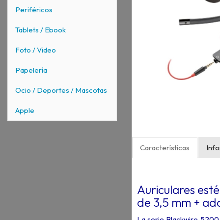
Periféricos
Tablets / Ebook
Foto / Video
Papelería
Ocio / Deportes / Mascotas
Apple
Características
Inf
Auriculares est
de 3,5 mm + ad
La serie Blackwire 5200,