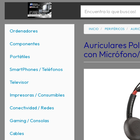
INICIO
PERIFÉRICOS
AURI
Ordenadores
Auriculares Po
Componentes
con Micrófono
Portátiles
SmartPhones / Teléfonos
Televisor
Impresoras / Consumibles
Conectividad / Redes
Gaming / Consolas
Cables