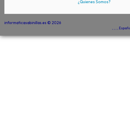
¿Quienes Somos?
informaticasabinillas.es © 2026
, , , , Espa