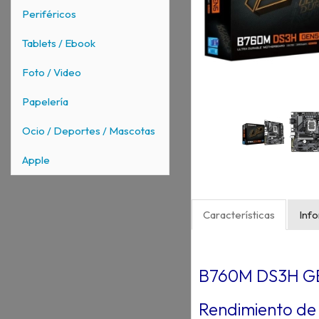
Periféricos
Tablets / Ebook
Foto / Video
Papelería
Ocio / Deportes / Mascotas
Apple
Características
Inf
B760M DS3H G
Rendimiento de 