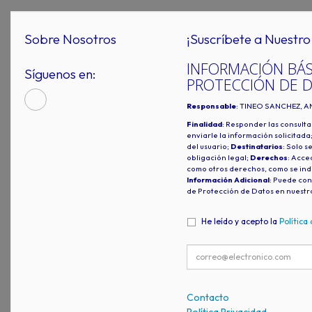
Sobre Nosotros
¡Suscríbete a Nuestro 
INFORMACIÓN BÁS
Síguenos en:
PROTECCIÓN DE 
Responsable
: TINEO SANCHEZ, A
Finalidad
: Responder las consulta
enviarle la información solicitada
del usuario;
Destinatarios
: Solo s
obligación legal;
Derechos
: Acced
como otros derechos, como se indi
Información Adicional
: Puede con
de Protección de Datos en nuestr
He leído y acepto la
Política
Contacto
Política Privacidad