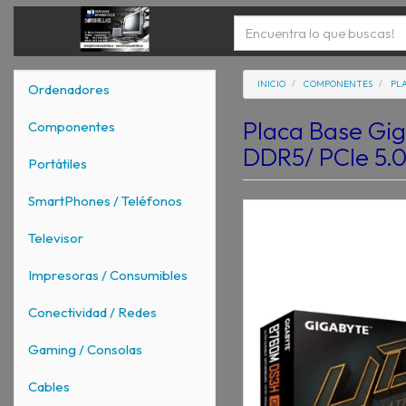
INICIO
COMPONENTES
PLA
Ordenadores
Placa Base Gi
Componentes
DDR5/ PCIe 5.0
Portátiles
SmartPhones / Teléfonos
Televisor
Impresoras / Consumibles
Conectividad / Redes
Gaming / Consolas
Cables