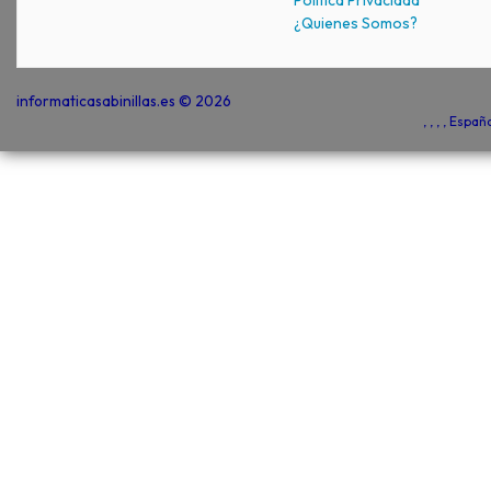
¿Quienes Somos?
informaticasabinillas.es © 2026
, , , , Espa