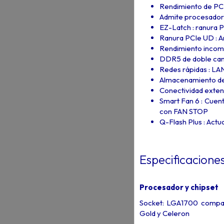
Rendimiento de PCI
Admite procesadores 
EZ-Latch : ranura P
Ranura PCIe UD : A
Rendimiento incomp
DDR5 de doble can
Redes rápidas : LA
Almacenamiento de 
Conectividad exten
Smart Fan 6 : Cuent
con FAN STOP
Q-Flash Plus : Actua
Especificacione
Procesador y chipset
Socket: LGA1700 compati
Gold y Celeron