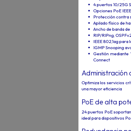
4 puertos 10/25G 
Opciones PoE IEEE
Protección contra 
Apilado físico de h
Ancho de banda de 
RIP/RIPng, OSPFv2
IEEE 802,1ag para l
IGMP Snooping avan
Gestión mediante W
Connect
Administración d
Optimiza los servicios c
una mayor eficiencia
PoE de alta pot
24 puertos PoE soportan
ideal para dispositivos P
Redundancia par