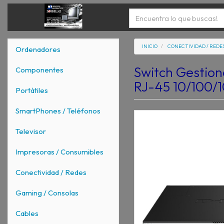
INICIO
CONECTIVIDAD / REDE
Ordenadores
Switch Gestion
Componentes
RJ-45 10/100/1
Portátiles
SmartPhones / Teléfonos
Televisor
Impresoras / Consumibles
Conectividad / Redes
Gaming / Consolas
Cables