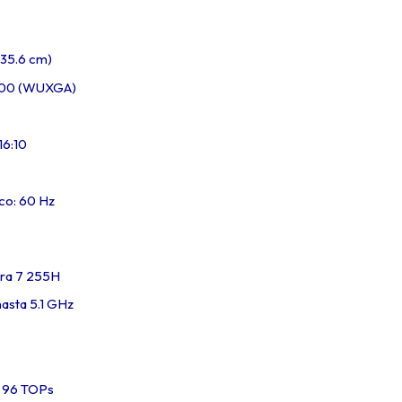
(35.6 cm)
1200 (WUXGA)
16:10
co: 60 Hz
tra 7 255H
asta 5.1 GHz
a 96 TOPs