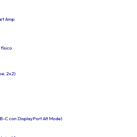
art Amp
físico
be, 2x2)
SB-C con DisplayPort Alt Mode)