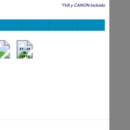
*IVA y CANON Incluido
33 - 65
W
USB PD