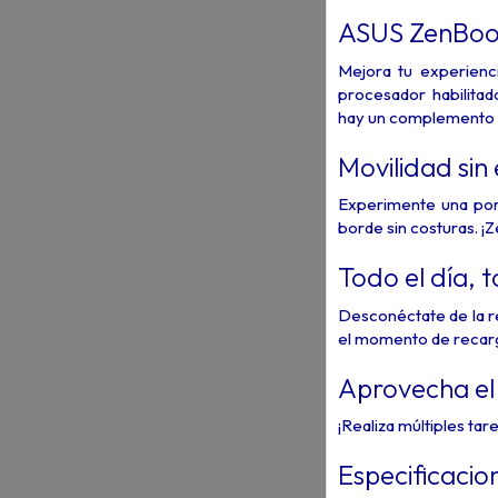
ASUS ZenBoo
Mejora tu experienci
procesador habilitado
hay un complemento c
Movilidad sin
Experimente una port
borde sin costuras. ¡Z
Todo el día, t
Desconéctate de la re
el momento de recarga
Aprovecha el 
¡Realiza múltiples ta
Especificacio