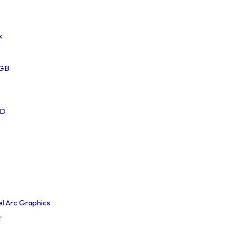
x
 GB
SD
el Arc Graphics
T