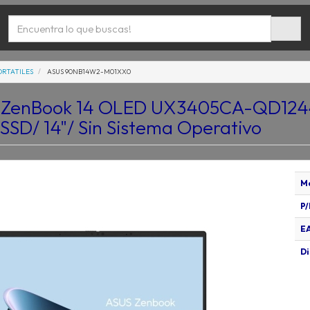
ORTATILES
ASUS 90NB14W2-M01XX0
s ZenBook 14 OLED UX3405CA-QD1244 
SSD/ 14"/ Sin Sistema Operativo
M
P/
E
Di