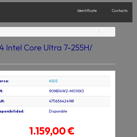
Identifícate
Contacto
Intel Core Ultra 7-255H/
arca:
ASUS
N:
90NB14W2-M01XX0
AN:
4711636424981
sponibilidad:
Disponible
1.159,00 €