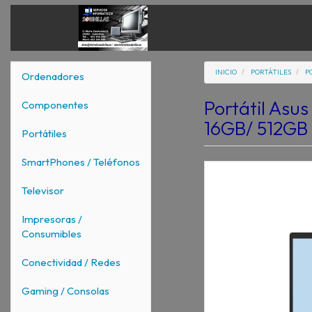
INICIO
PORTÁTILES
P
Ordenadores
Portátil Asu
Componentes
16GB/ 512GB 
Portátiles
SmartPhones / Teléfonos
Televisor
Impresoras /
Consumibles
Conectividad / Redes
Gaming / Consolas