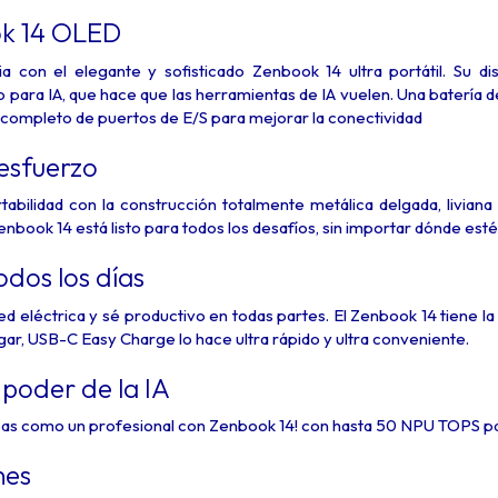
k 14 OLED
a con el elegante y sofisticado Zenbook 14 ultra portátil. Su di
 para IA, que hace que las herramientas de IA vuelen. Una batería de
ompleto de puertos de E/S para mejorar la conectividad
 esfuerzo
abilidad con la construcción totalmente metálica delgada, liviana
enbook 14 está listo para todos los desafíos, sin importar dónde esté
odos los días
d eléctrica y sé productivo en todas partes. El Zenbook 14 tiene l
r, USB-C Easy Charge lo hace ultra rápido y ultra conveniente.
poder de la IA
reas como un profesional con Zenbook 14! con hasta 50 NPU TOPS pa
nes