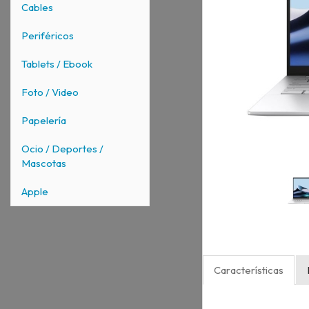
Cables
Periféricos
Tablets / Ebook
Foto / Video
Papelería
Ocio / Deportes /
Mascotas
Apple
Características