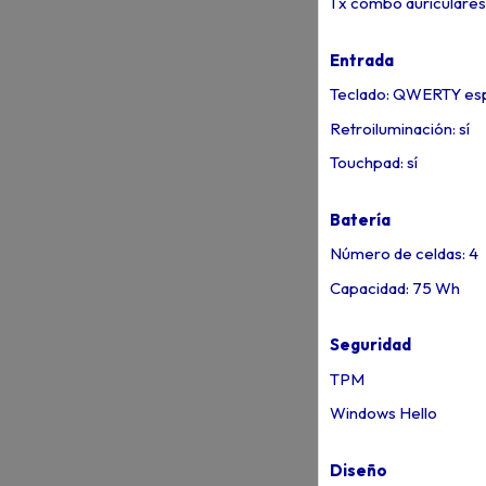
1 x combo auriculare
Entrada
Teclado: QWERTY es
Retroiluminación: sí
Touchpad: sí
Batería
Número de celdas: 4
Capacidad: 75 Wh
Seguridad
TPM
Windows Hello
Diseño