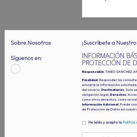
Sobre Nosotros
¡Suscríbete a Nuestro 
INFORMACIÓN BÁS
Síguenos en:
PROTECCIÓN DE 
Responsable
: TINEO SANCHEZ, A
Finalidad
: Responder las consulta
enviarle la información solicitada
del usuario;
Destinatarios
: Solo s
obligación legal;
Derechos
: Acced
como otros derechos, como se indi
Información Adicional
: Puede con
de Protección de Datos en nuestr
He leído y acepto la
Política