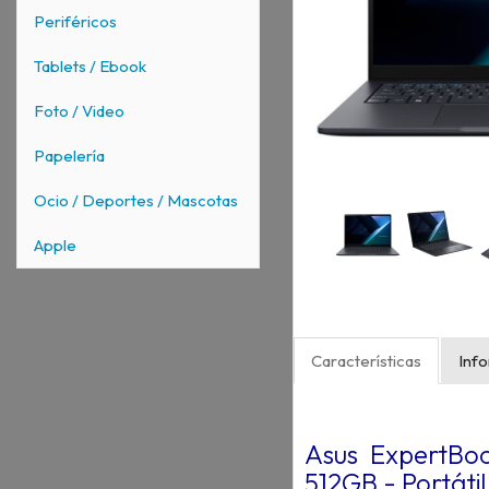
Periféricos
Tablets / Ebook
Foto / Video
Papelería
Ocio / Deportes / Mascotas
Apple
Características
Inf
Asus ExpertB
512GB - Portátil