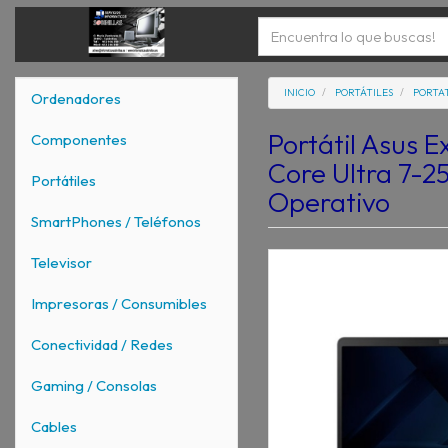
INICIO
PORTÁTILES
PORTAT
Ordenadores
Portátil Asus 
Componentes
Core Ultra 7-2
Portátiles
Operativo
SmartPhones / Teléfonos
Televisor
Impresoras / Consumibles
Conectividad / Redes
Gaming / Consolas
Cables