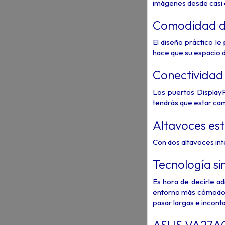
imágenes desde casi c
Comodidad de
El diseño práctico le
hace que su espacio 
Conectividad
Los puertos DisplayP
tendrás que estar ca
Altavoces es
Con dos altavoces int
Tecnología s
Es hora de decirle ad
entorno más cómodo, i
pasar largas e inconta
ASUS VA27AQ