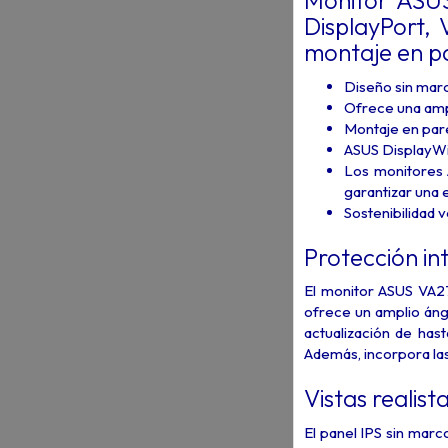
Monitor ASUS
DisplayPort, 
montaje en p
Diseño sin marc
Ofrece una amp
Montaje en pare
ASUS DisplayWid
Los monitores 
garantizar una 
Sostenibilidad 
Protección int
El monitor ASUS VA2
ofrece un amplio áng
actualización de has
Además, incorpora las
Vistas realist
El panel IPS sin marc