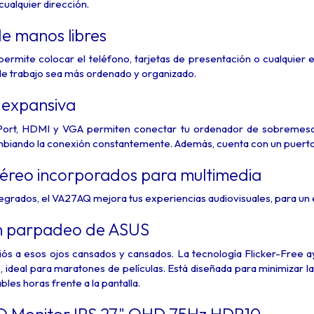
ualquier dirección.
 manos libres
 permite colocar el teléfono, tarjetas de presentación o cualquier 
de trabajo sea más ordenado y organizado.
 expansiva
ort, HDMI y VGA permiten conectar tu ordenador de sobremesa o 
mbiando la conexión constantemente. Además, cuenta con un puerto 
téreo incorporados para multimedia
egrados, el VA27AQ mejora tus experiencias audiovisuales, para un en
in parpadeo de ASUS
iós a esos ojos cansados ​​y cansados. La tecnología Flicker-Free 
deal para maratones de películas. Está diseñada para minimizar la fa
bles horas frente a la pantalla.
 Monitor IPS 27" QHD 75Hz HDR10