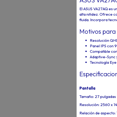
El ASUS VA27AQ es un
alta nitidez. Ofrece 
fluida. Incorpora tec
Motivos para
Resolución QHD
Panel IPS con 
Compatible co
Adaptive-Sync 
Tecnología Eye
Especificacio
Pantalla
Tamaño: 27 pulgadas
Resolución: 2560 x 
Relación de aspecto: 