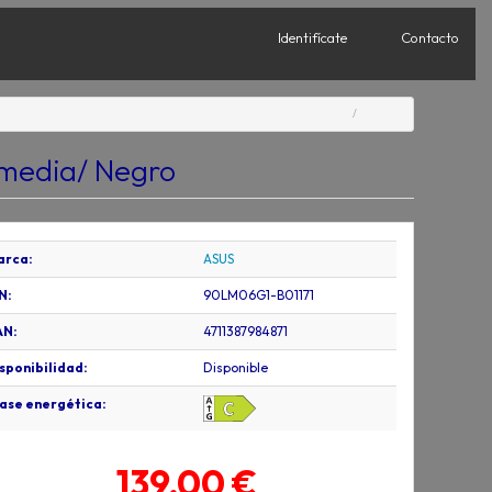
Identifícate
Contacto
imedia/ Negro
arca:
ASUS
N:
90LM06G1-B01171
AN:
4711387984871
sponibilidad:
Disponible
ase energética:
139,00 €