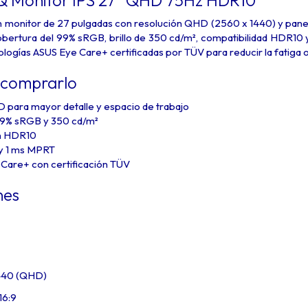
 monitor de 27 pulgadas con resolución QHD (2560 x 1440) y panel 
cobertura del 99% sRGB, brillo de 350 cd/m², compatibilidad HDR10 
nologías ASUS Eye Care+ certificadas por TÜV para reducir la fatiga o
 comprarlo
 para mayor detalle y espacio de trabajo
99% sRGB y 350 cd/m²
n HDR10
y 1 ms MPRT
 Care+ con certificación TÜV
nes
1440 (QHD)
16:9