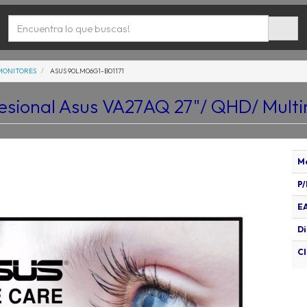
MONITORES
ASUS 90LM06G1-B01171
esional Asus VA27AQ 27"/ QHD/ Mult
M
P/
E
Di
Cl