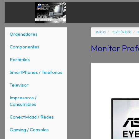
INICIO
PERIFÉRICOS
Ordenadores
Monitor Prof
Componentes
Portátiles
SmartPhones / Teléfonos
Televisor
Impresoras /
Consumibles
Conectividad / Redes
Gaming / Consolas