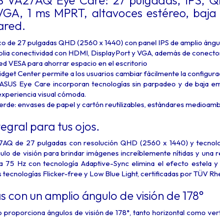
 VA27AQ Eye Care: 27 pulgadas, IPS, Q
VGA, 1 ms MPRT, altavoces estéreo, baja 
ared.
o de 27 pulgadas QHD (2560 x 1440) con panel IPS de amplio ángulo
lia conectividad con HDMI, DisplayPort y VGA, además de conector 
d VESA para ahorrar espacio en el escritorio
get Center permite a los usuarios cambiar fácilmente la configuració
ASUS Eye Care incorporan tecnologías sin parpadeo y de baja emis
experiencia visual cómoda.
verde: envases de papel y cartón reutilizables, estándares medioamb
egral para tus ojos.
7AQ de 27 pulgadas con resolución QHD (2560 x 1440) y tecnolo
ulo de visión para brindar imágenes increíblemente nítidas y una 
ta 75 Hz con tecnología Adaptive-Sync elimina el efecto estela y 
 tecnologías Flicker-free y Low Blue Light, certificadas por TÜV Rh
as con un amplio ángulo de visión de 178°
o proporciona ángulos de visión de 178°, tanto horizontal como ve