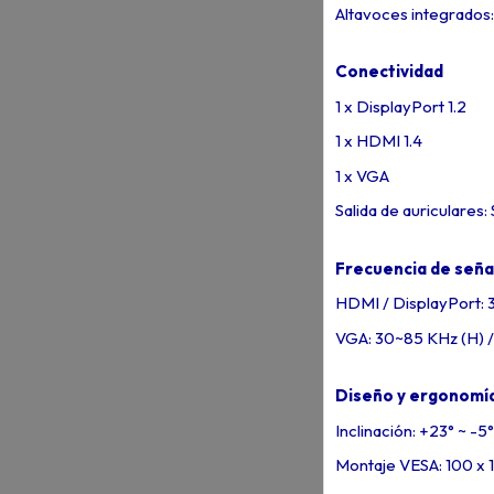
Altavoces integrados
Conectividad
1 x DisplayPort 1.2
1 x HDMI 1.4
1 x VGA
Salida de auriculares: 
Frecuencia de seña
HDMI / DisplayPort: 
VGA: 30~85 KHz (H) /
Diseño y ergonomí
Inclinación: +23° ~ -5°
Montaje VESA: 100 x