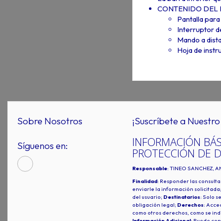
CONTENIDO DEL 
Pantalla par
Interruptor 
Mando a dista
Hoja de instr
Sobre Nosotros
¡Suscríbete a Nuestro 
INFORMACIÓN BÁS
Síguenos en:
PROTECCIÓN DE 
Responsable
: TINEO SANCHEZ, A
Finalidad
: Responder las consulta
enviarle la información solicitada
del usuario;
Destinatarios
: Solo s
obligación legal;
Derechos
: Acced
como otros derechos, como se indi
Información Adicional
: Puede con