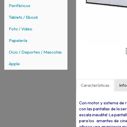
Periféricos
Tablets / Ebook
Foto / Video
Papelería
Ocio / Deportes / Mascotas
Apple
Características
Inf
Con motor y sistema de r
con las pantallas de la s
escala inaudita! La panta
para los amantes de cine
ofrece una apariencia mu