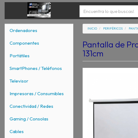
INICIO
PERIFÉRICOS
PANTA
Ordenadores
Pantalla de Pr
Componentes
131cm
Portátiles
SmartPhones / Teléfonos
Televisor
Impresoras / Consumibles
Conectividad / Redes
Gaming / Consolas
Cables