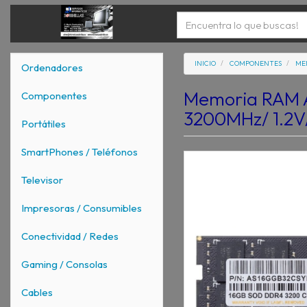
INICIO
COMPONENTES
ME
Ordenadores
Memoria RAM 
Componentes
3200MHz/ 1.2V
Portátiles
SmartPhones / Teléfonos
Televisor
Impresoras / Consumibles
Conectividad / Redes
Gaming / Consolas
Cables