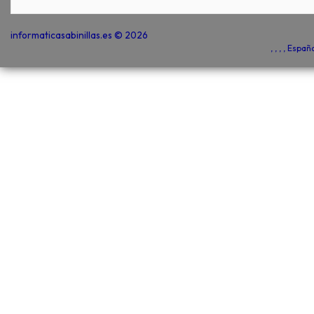
informaticasabinillas.es © 2026
, , , , Espa