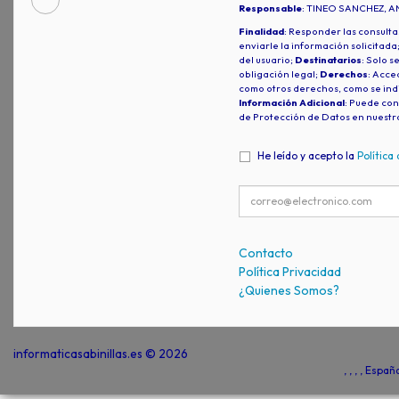
Responsable
: TINEO SANCHEZ, A
Finalidad
: Responder las consulta
enviarle la información solicitada
del usuario;
Destinatarios
: Solo s
obligación legal;
Derechos
: Acced
como otros derechos, como se indi
Información Adicional
: Puede con
de Protección de Datos en nuestr
He leído y acepto la
Política
Contacto
Política Privacidad
¿Quienes Somos?
informaticasabinillas.es © 2026
, , , , Espa