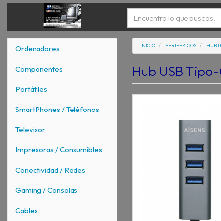
INICIO
PERIFÉRICOS
HUB U
Ordenadores
Hub USB Tipo-
Componentes
Portátiles
SmartPhones / Teléfonos
Televisor
Impresoras / Consumibles
Conectividad / Redes
Gaming / Consolas
Cables