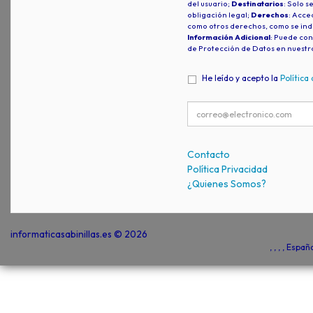
del usuario;
Destinatarios
: Solo s
obligación legal;
Derechos
: Acced
como otros derechos, como se indi
Información Adicional
: Puede con
de Protección de Datos en nuestr
He leído y acepto la
Política
Contacto
Política Privacidad
¿Quienes Somos?
informaticasabinillas.es © 2026
, , , , Espa