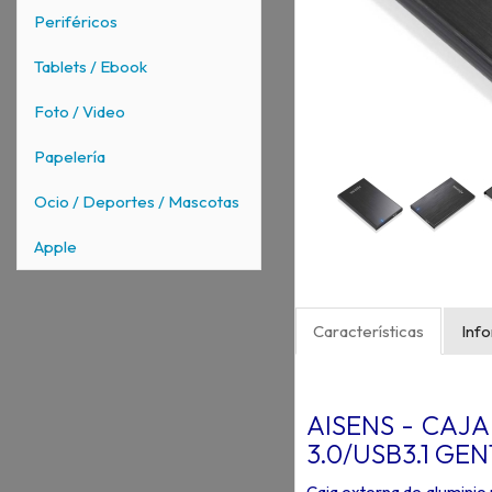
Periféricos
Tablets / Ebook
Foto / Video
Papelería
Ocio / Deportes / Mascotas
Apple
Características
Inf
AISENS - CAJA
3.0/USB3.1 GEN
Caja externa de aluminio 