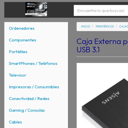
INICIO
PERIFÉRICOS
CAJAS
Ordenadores
Caja Externa p
Componentes
USB 3.1
Portátiles
SmartPhones / Teléfonos
Televisor
Impresoras / Consumibles
Conectividad / Redes
Gaming / Consolas
Cables