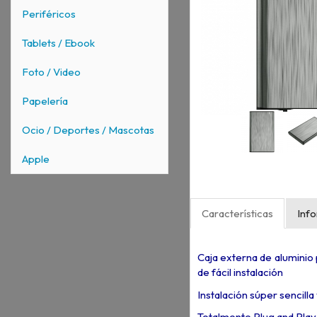
Periféricos
Tablets / Ebook
Foto / Video
Papelería
Ocio / Deportes / Mascotas
Apple
Características
Inf
Caja externa de aluminio 
de fácil instalación
Instalación súper sencilla
Totalmente Plug and Play.