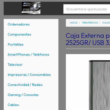
INICIO
PERIFÉRICOS
CAJAS
Ordenadores
Caja Externa p
Componentes
2525GR/ USB 3.1
Portátiles
SmartPhones / Teléfonos
Televisor
Impresoras / Consumibles
Conectividad / Redes
Gaming / Consolas
Cables