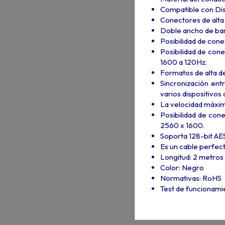
Compatible con Displ
Conectores de alta 
Doble ancho de band
Posibilidad de cone
Posibilidad de con
1600 a 120Hz.
Formatos de alta de
Sincronización entr
varios dispositivos 
La velocidad máxima
Posibilidad de con
2560 x 1600.
Soporta 128-bit AE
Es un cable perfec
Longitud: 2 metros
Color: Negro
Normativas: RoHS
Test de funcionami