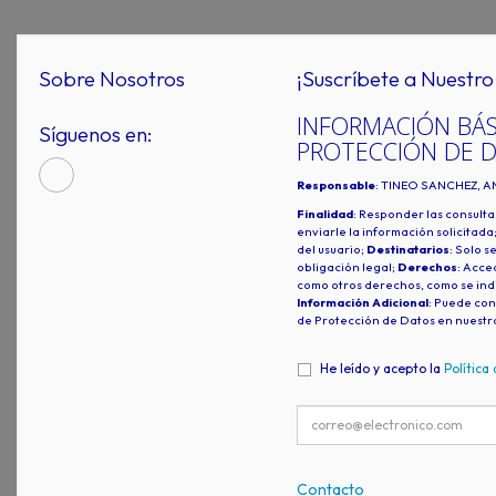
Sobre Nosotros
¡Suscríbete a Nuestro 
INFORMACIÓN BÁS
Síguenos en:
PROTECCIÓN DE 
Responsable
: TINEO SANCHEZ, A
Finalidad
: Responder las consulta
enviarle la información solicitada
del usuario;
Destinatarios
: Solo s
obligación legal;
Derechos
: Acced
como otros derechos, como se indi
Información Adicional
: Puede con
de Protección de Datos en nuestr
He leído y acepto la
Política
Contacto