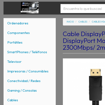
INICIO
CABLES
CABLES VGA
Ordenadores
Cable DisplayP
Componentes
DisplayPort M
Portátiles
2300Mbps/ 2m
SmartPhones / Teléfonos
Televisor
Impresoras / Consumibles
Conectividad / Redes
Gaming / Consolas
Cables