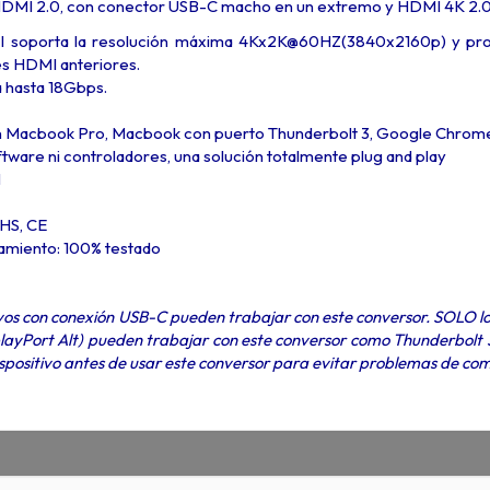
DMI 2.0, con conector USB-C macho en un extremo y HDMI 4K 2.0
 soporta la resolución máxima 4Kx2K@60HZ(3840x2160p) y profu
es HDMI anteriores.
 hasta 18Gbps.
 Macbook Pro, Macbook con puerto Thunderbolt 3, Google Chrom
tware ni controladores, una solución totalmente plug and play
M
HS, CE
namiento: 100% testado
ivos con conexión USB-C pueden trabajar con este conversor. SOLO l
ayPort Alt) pueden trabajar con este conversor como Thunderbolt 3,
ispositivo antes de usar este conversor para evitar problemas de com