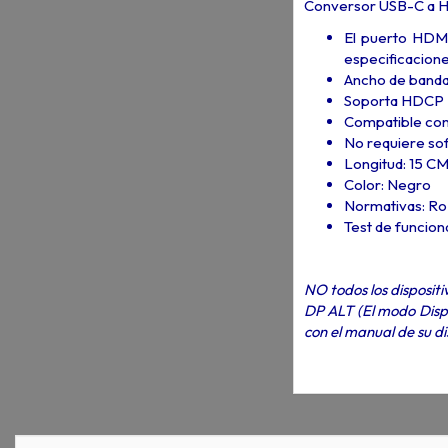
Conversor USB-C a H
El puerto HDMI
especificacion
Ancho de banda
Soporta HDCP
Compatible con
No requiere sof
Longitud: 15 C
Color: Negro
Normativas: Ro
Test de funcio
NO todos los disposit
DP ALT (El modo Displ
con el manual de su d