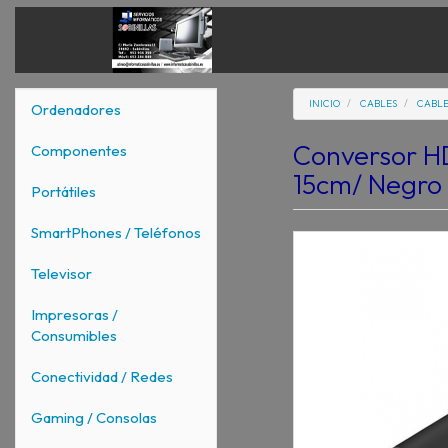
INICIO
CABLES
CABLE
Ordenadores
Conversor H
Componentes
15cm/ Negro
Portátiles
SmartPhones / Teléfonos
Televisor
Impresoras /
Consumibles
Conectividad / Redes
Gaming / Consolas