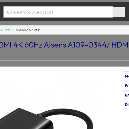
S HDMI
AISENS A109-0344
DMI 4K 60Hz Aisens A109-0344/ HDM
M
P/
E
Di