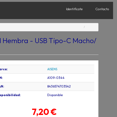
Identifícate
Contacto
I Hembra - USB Tipo-C Macho/
arca:
AISENS
N:
A109-0344
AN:
8436574703542
sponibilidad:
Disponible
7,20 €