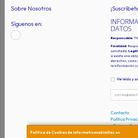
Sobre Nosotros
¡Suscríbet
INFORMA
Síguenos en:
DATOS
Responsable
: T
Finalidad
: Respo
solicitada;
Legit
si existe una obl
derechos, como s
la información c
He leído y a
Contacto
Política Priva
¿Quienes So
Política de Cookies de informaticasabinillas.es