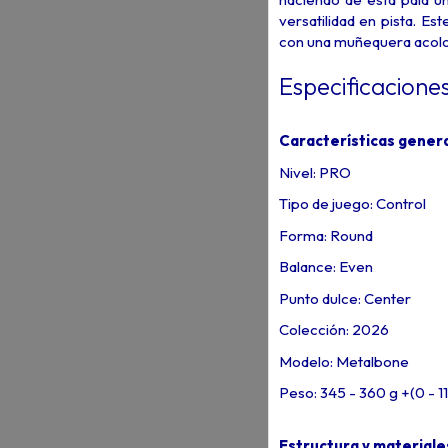
versatilidad en pista. E
con una muñequera acolch
Especificacione
Características gener
Nivel: PRO
Tipo de juego: Control
Forma: Round
Balance: Even
Punto dulce: Center
Colección: 2026
Modelo: Metalbone
Peso: 345 - 360 g +(0 - 11
Estructura y materiale