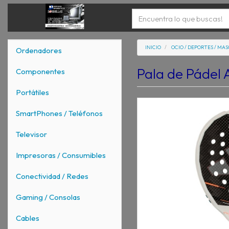
INICIO
OCIO / DEPORTES / MA
Ordenadores
Pala de Pádel 
Componentes
Portátiles
SmartPhones / Teléfonos
Televisor
Impresoras / Consumibles
Conectividad / Redes
Gaming / Consolas
Cables