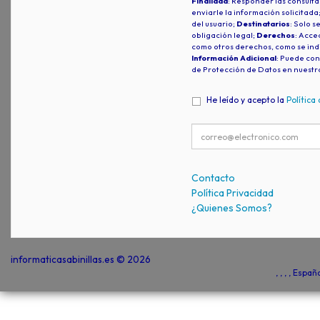
Finalidad
: Responder las consulta
enviarle la información solicitada
del usuario;
Destinatarios
: Solo s
obligación legal;
Derechos
: Acced
como otros derechos, como se indi
Información Adicional
: Puede con
de Protección de Datos en nuestr
He leído y acepto la
Política
Contacto
Política Privacidad
¿Quienes Somos?
informaticasabinillas.es © 2026
, , , , Espa