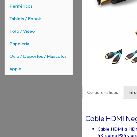
Periféricos
Tablets / Ebook
Foto / Video
Papelería
Ocio / Deportes / Mascotas
Apple
Características
Inf
Cable HDMI Ne
Cable HDMI a HDMI
4K, como PS4 y proy