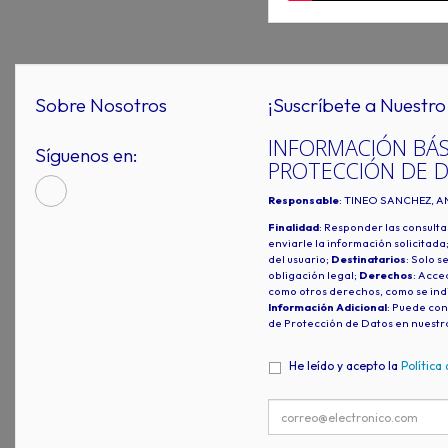
Sobre Nosotros
¡Suscríbete a Nuestro 
INFORMACIÓN BÁS
Síguenos en:
PROTECCIÓN DE 
Responsable
: TINEO SANCHEZ, A
Finalidad
: Responder las consulta
enviarle la información solicitada
del usuario;
Destinatarios
: Solo s
obligación legal;
Derechos
: Acced
como otros derechos, como se indi
Información Adicional
: Puede con
de Protección de Datos en nuestr
He leído y acepto la
Política