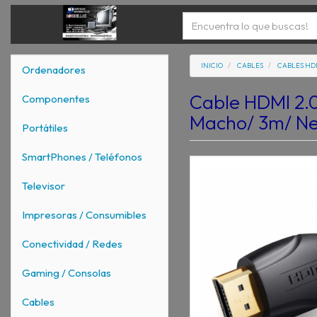
INICIO
CABLES
CABLES HD
Ordenadores
Cable HDMI 2.
Componentes
Macho/ 3m/ N
Portátiles
SmartPhones / Teléfonos
Televisor
Impresoras / Consumibles
Conectividad / Redes
Gaming / Consolas
Cables