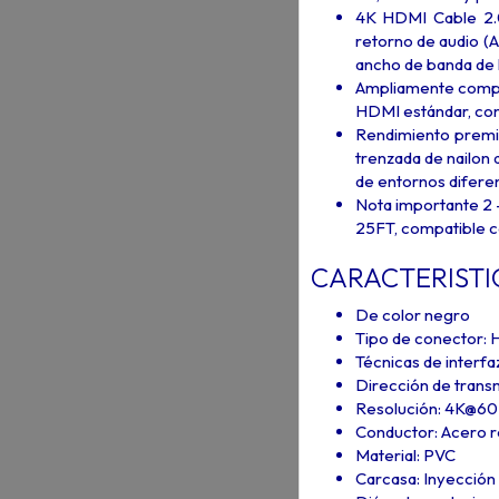
4K HDMI Cable 2.0
retorno de audio (
ancho de banda de 
Ampliamente compat
HDMI estándar, com
Rendimiento premi
trenzada de nailon 
de entornos difere
Nota importante 2 -
25FT, compatible c
CARACTERISTI
De color negro
Tipo de conector:
Técnicas de interfa
Dirección de tran
Resolución: 4K@6
Conductor: Acero r
Material: PVC
Carcasa: Inyección