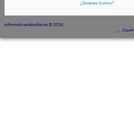
¿Quienes Somos?
informaticasabinillas.es © 2026
, , , , Espa