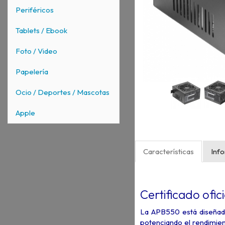
Periféricos
Tablets / Ebook
Foto / Video
Papelería
Ocio / Deportes / Mascotas
Apple
Características
Inf
Certificado of
La APB550 está diseñad
potenciando el rendimien