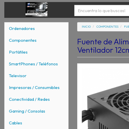
INICIO
COMPONENTES
FU
Ordenadores
Fuente de Ali
Componentes
Ventilador 12c
Portátiles
SmartPhones / Teléfonos
Televisor
Impresoras / Consumibles
Conectividad / Redes
Gaming / Consolas
Cables