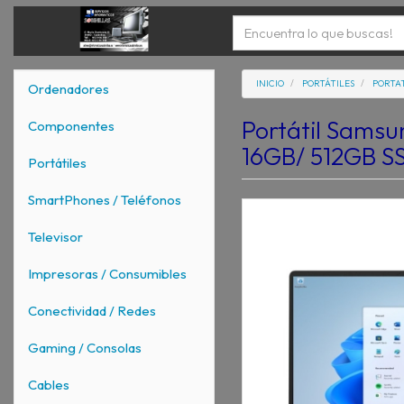
INICIO
PORTÁTILES
PORTAT
Ordenadores
Portátil Samsu
Componentes
16GB/ 512GB SSD
Portátiles
SmartPhones / Teléfonos
Televisor
Impresoras / Consumibles
Conectividad / Redes
Gaming / Consolas
Cables