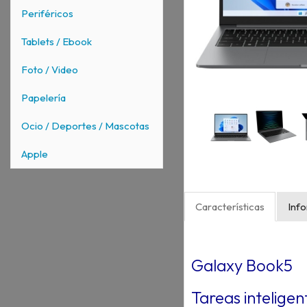
Periféricos
Tablets / Ebook
Foto / Video
Papelería
Ocio / Deportes / Mascotas
Apple
Características
Inf
Galaxy Book5
Tareas intelige