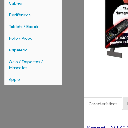
Cables
Periféricos
Tablets / Ebook
Foto / Video
Papelería
Ocio / Deportes /
Mascotas
Apple
Características