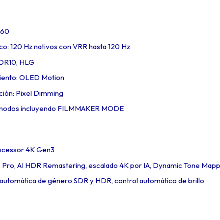
160
co: 120 Hz nativos con VRR hasta 120 Hz
HDR10, HLG
iento: OLED Motion
ción: Pixel Dimming
 modos incluyendo FILMMAKER MODE
rocessor 4K Gen3
e Pro, AI HDR Remastering, escalado 4K por IA, Dynamic Tone Mapp
 automática de género SDR y HDR, control automático de brillo