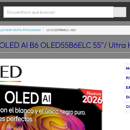
LEVISOR HASTA 55 PULGADAS
LG OLED55B6ELC.AEU
 OLED AI B6 OLED55B6ELC 55"/ Ultra 
M
P/
E
Di
Cl