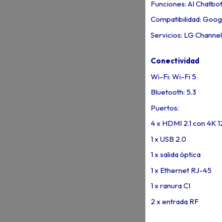
Funciones: AI Chatbot
Compatibilidad: Goog
Servicios: LG Channe
Conectividad
Wi-Fi: Wi-Fi 5
Bluetooth: 5.3
Puertos:
4 x HDMI 2.1 con 4K 
1 x USB 2.0
1 x salida óptica
1 x Ethernet RJ-45
1 x ranura CI
2 x entrada RF