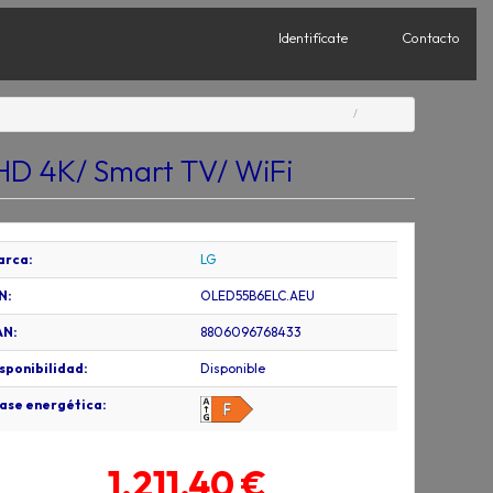
Identifícate
Contacto
HD 4K/ Smart TV/ WiFi
arca:
LG
N:
OLED55B6ELC.AEU
AN:
8806096768433
sponibilidad:
Disponible
ase energética:
1.211,40 €