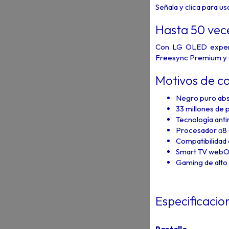
Señala y clica para us
Hasta 50 vec
Con LG OLED experi
Freesync Premium y 
Motivos de c
Negro puro abso
33 millones de 
Tecnología anti
Procesador α8 G
Compatibilidad
Smart TV webOS
Gaming de alto
Especificacio