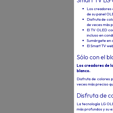
Smart TV LG 
Los creadores d
de su panel OL
Disfruta de col
de veces más pr
El TV OLED con 
incluso en cond
Sumérgete en ca
El Smart TV we
Sólo con el b
Los creadores de lo
blanco.
Disfruta de colores p
veces más preciso que
Disfruta de c
La tecnología LG OLE
más profundos y su ex