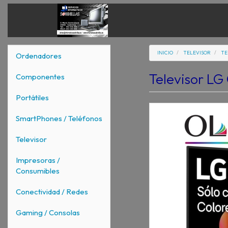
INICIO
TELEVISOR
TE
Ordenadores
Televisor LG
Componentes
Portátiles
SmartPhones / Teléfonos
Televisor
Impresoras /
Consumibles
Conectividad / Redes
Gaming / Consolas