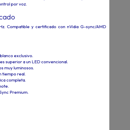
ontrol por voz.
rcado
z. Compatible y certificado con nVidia G-sync/AMD
 blanco exclusivo.
ces superior a un LED convencional.
nos muy luminosos.
n tiempo real.
ica completa.
mote.
eSync Premium.