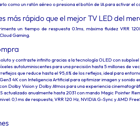
arlo como un ratón aéreo o presiona el botón de IA para activar el c
es más rápido que el mejor TV LED del me
menta un tiempo de respuesta 0.1ms, máxima fluidez VRR 120H
Cloud Gaming.
ompra
luto y contraste infinito gracias a la tecnología OLED con subpíxel
píxeles autoluminiscentes para una precisión hasta 5 millones de ve
rreflejos que reduce hasta el 95,6% de los reflejos, ideal para entor
en3 4K con Inteligencia Artificial para optimizar imagen y sonido e
 con Dolby Vision y Dolby Atmos para una experiencia cinematográf
 actualizado anualmente hasta 2031 con mando Magic Pointer Re
 nivel: 0,1 ms de respuesta, VRR 120 Hz, NVIDIA G-Sync y AMD Fre
nes