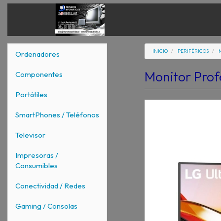
INICIO
PERIFÉRICOS
Ordenadores
Monitor Pro
Componentes
Portátiles
SmartPhones / Teléfonos
Televisor
Impresoras /
Consumibles
Conectividad / Redes
Gaming / Consolas