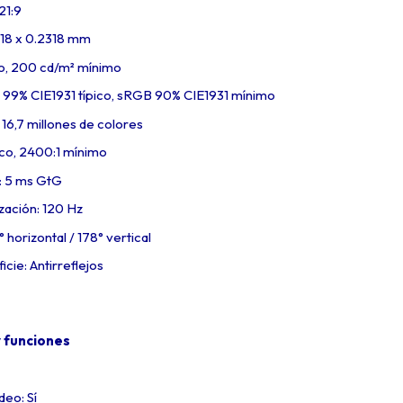
21:9
318 x 0.2318 mm
ico, 200 cd/m² mínimo
99% CIE1931 típico, sRGB 90% CIE1931 mínimo
 16,7 millones de colores
ico, 2400:1 mínimo
: 5 ms GtG
zación: 120 Hz
 horizontal / 178° vertical
cie: Antirreflejos
y funciones
eo: Sí