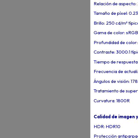
Relación de aspecto: 
Tamaño de píxel: 0.2
Brillo: 250 cd/m² típ
Gama de color: sRGB 
Profundidad de color:
Contraste: 3000:1 típ
Tiempo de respuesta
Frecuencia de actuali
Ángulos de visión: 178°
Tratamiento de superfi
Curvatura: 1800R
Calidad de imagen 
HDR: HDR10
Protección antiparpad