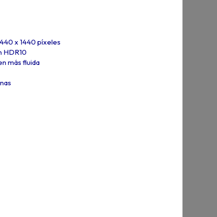
440 x 1440 píxeles
on HDR10
n más fluida
anas