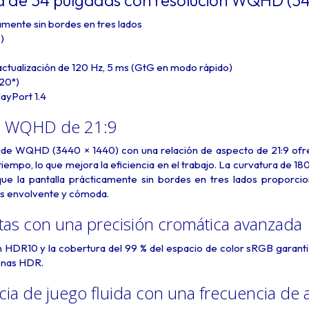
a de 34 pulgadas con resolución WQHD (34
mente sin bordes en tres lados
)
ctualización de 120 Hz, 5 ms (GtG en modo rápido)
~20°)
ayPort 1.4
va WQHD de 21:9
ide WQHD (3440 × 1440) con una relación de aspecto de 21:9 ofrec
empo, lo que mejora la eficiencia en el trabajo. La curvatura de 18
 que la pantalla prácticamente sin bordes en tres lados proporcio
ás envolvente y cómoda.
stas
con una precisión cromática avanzada
n HDR10 y la cobertura del 99 % del espacio de color sRGB garant
enas HDR.
ia de juego fluida
con una frecuencia de 