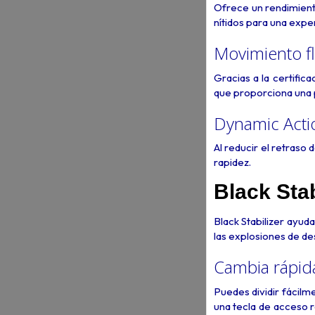
Ofrece un rendimiento
nítidos para una expe
Movimiento f
Gracias a la certifi
que proporciona una pr
Dynamic Acti
Al reducir el retraso
rapidez.
Black Stab
Black Stabilizer ayud
las explosiones de des
Cambia rápi
Puedes dividir fácilm
una tecla de acceso 