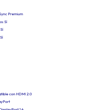
Sync Premium
s: Sí
Sí
Sí
tible con HDMI 2.0
layPort
DisplayPort 1.4