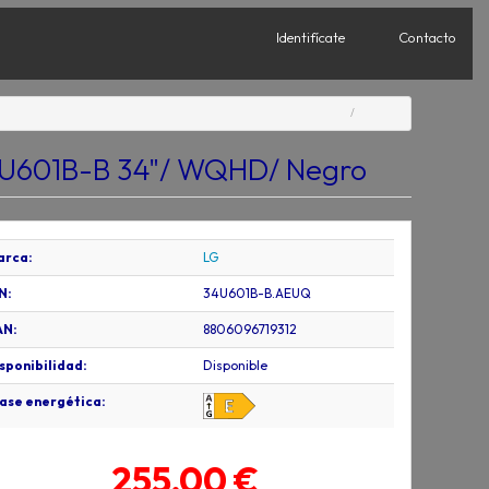
Identifícate
Contacto
34U601B-B 34"/ WQHD/ Negro
arca:
LG
N:
34U601B-B.AEUQ
AN:
8806096719312
sponibilidad:
Disponible
ase energética:
255,00 €