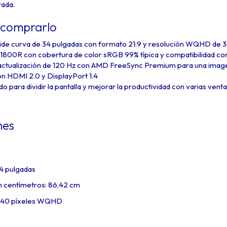
rada.
 comprarlo
Wide curva de 34 pulgadas con formato 21:9 y resolución WQHD de 3
 1800R con cobertura de color sRGB 99% típica y compatibilidad c
actualización de 120 Hz con AMD FreeSync Premium para una image
n HDMI 2.0 y DisplayPort 1.4
do para dividir la pantalla y mejorar la productividad con varias vent
nes
34 pulgadas
n centímetros: 86,42 cm
1440 píxeles WQHD