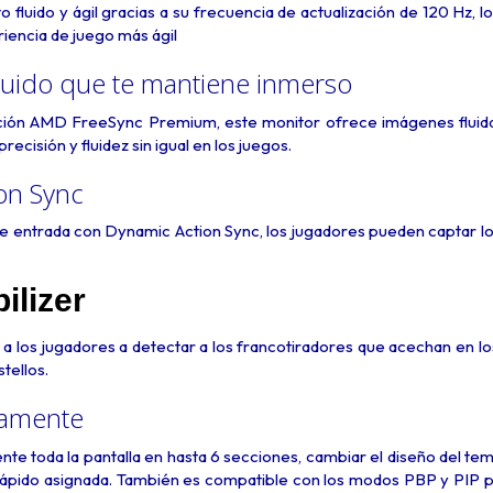
 fluido y ágil gracias a su frecuencia de actualización de 120 Hz,
l
riencia de juego más ágil
luido que te mantiene inmerso
cación AMD FreeSync Premium, este monitor ofrece imágenes fluidas
ecisión y fluidez sin igual en los juegos.
on Sync
 de entrada con Dynamic Action Sync, los jugadores pueden captar 
ilizer
a a los jugadores a detectar a los francotiradores que acechan en 
tellos.
damente
ente toda la pantalla en hasta 6 secciones, cambiar el diseño del te
rápido asignada. También es compatible con los modos PBP y PIP pa