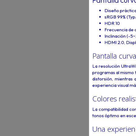
Pantalla curv
Diseño práctica
sRGB 99% (Typ.
HDR 10
Frecuencia de a
Inclinación (-5
HDMI 2.0, Displ
Pantalla cur
La resolución UltraW
programas al mismo ti
distorsión, mientras
experiencia visual m
Colores reali
La compatibilidad co
tonos óptimo en esc
Una experienc