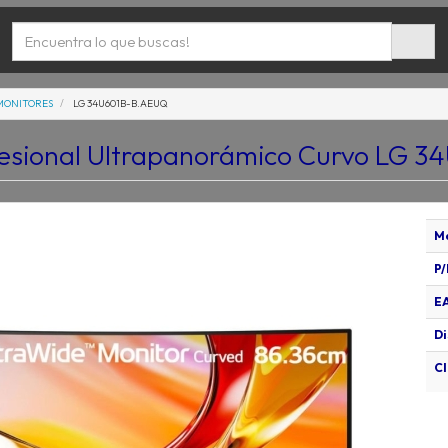
MONITORES
LG 34U601B-B.AEUQ
fesional Ultrapanorámico Curvo LG 
M
P/
E
Di
Cl