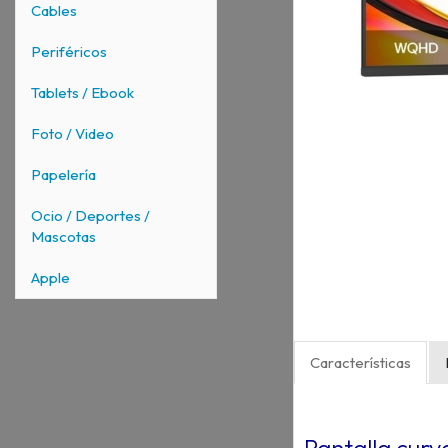
Cables
Periféricos
Tablets / Ebook
Foto / Video
Papelería
Ocio / Deportes /
Mascotas
Apple
Características