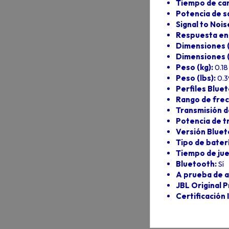
Tiempo de carg
Potencia de s
Signal to Noi
Respuesta en 
Dimensiones (
Dimensiones (
Peso (kg):
0.18
Peso (lbs):
0.3
Perfiles Blue
Rango de frec
Transmisión d
Potencia de t
Versión Bluet
Tipo de bater
Tiempo de jue
Bluetooth:
Sí
A prueba de a
JBL Original 
Certificación 