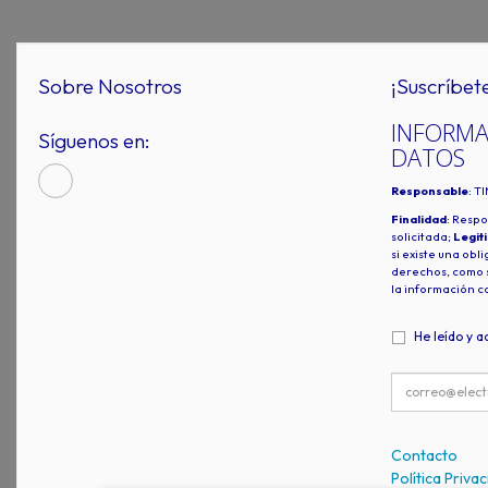
Sobre Nosotros
¡Suscríbet
INFORMA
Síguenos en:
DATOS
Responsable
: T
Finalidad
: Respo
solicitada;
Legit
si existe una obl
derechos, como s
la información c
He leído y a
Contacto
Política Priva