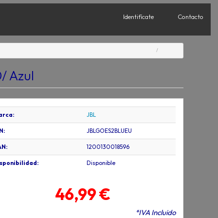
Identifícate
Contacto
/ Azul
arca:
JBL
N:
JBLGOES2BLUEU
AN:
1200130018596
sponibilidad:
Disponible
46,99 €
*IVA Incluido