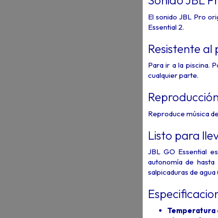
Sonido JBL Pr
El sonido JBL Pro or
Essential 2.
Resistente al 
Para ir a la piscina.
cualquier parte.
Reproducción
Reproduce música de f
Listo para lle
JBL GO Essential es
autonomía de hasta 5
salpicaduras de agua (
Especificacio
Temperatura 