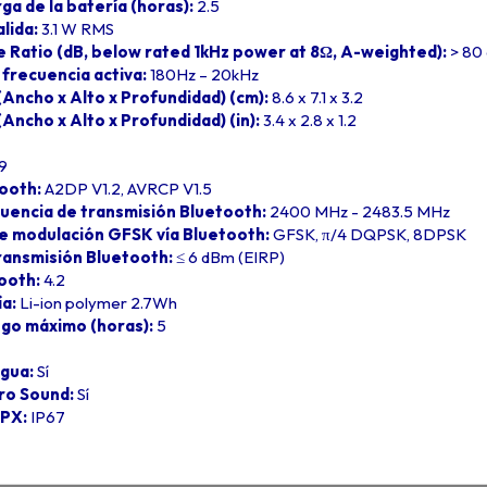
a de la batería (horas):
2.5
alida:
3.1 W RMS
se Ratio (dB, below rated 1kHz power at 8Ω, A-weighted):
> 80
frecuencia activa:
180Hz – 20kHz
Ancho x Alto x Profundidad) (cm):
8.6 x 7.1 x 3.2
Ancho x Alto x Profundidad) (in):
3.4 x 2.8 x 1.2
9
tooth:
A2DP V1.2, AVRCP V1.5
uencia de transmisión Bluetooth:
2400 MHz - 2483.5 MHz
e modulación GFSK vía Bluetooth:
GFSK, π/4 DQPSK, 8DPSK
ransmisión Bluetooth:
≤ 6 dBm (EIRP)
ooth:
4.2
ía:
Li-ion polymer 2.7Wh
go máximo (horas):
5
gua:
Sí
Pro Sound:
Sí
IPX:
IP67