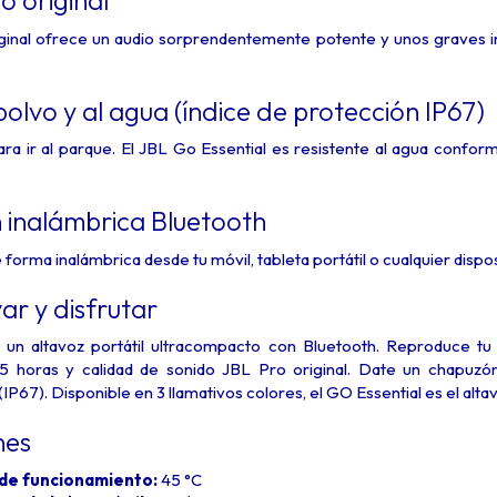
o original
iginal ofrece un audio sorprendentemente potente y unos graves 
polvo y al agua (índice de protección IP67)
 Para ir al parque. El JBL Go Essential es resistente al agua confo
 inalámbrica Bluetooth
orma inalámbrica desde tu móvil, tableta portátil o cualquier dispos
var y disfrutar
 un altavoz portátil ultracompacto con Bluetooth. Reproduce t
 horas y calidad de sonido JBL Pro original. Date un chapuzón 
IP67). Disponible en 3 llamativos colores, el GO Essential es el alta
nes
de funcionamiento:
45 °C