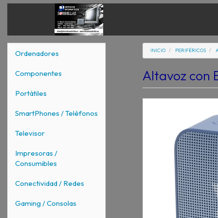
INICIO
PERIFÉRICOS
Ordenadores
Altavoz con B
Componentes
Portátiles
SmartPhones / Teléfonos
Televisor
Impresoras /
Consumibles
Conectividad / Redes
Gaming / Consolas