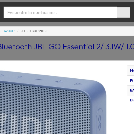
ALTAVOCES
JBL JBLGOES2BLUEU
luetooth JBL GO Essential 2/ 3.1W/ 1.0
M
P/
E
Di