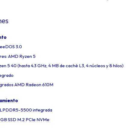
nes
nto
FreeDOS 3.0
ores: AMD Ryzen 5
 5 40 (hasta 4.3 GHz, 4 MB de caché L3, 4 núcleos y 8 hilos)
tegrado
ntegrados AMD Radeon 610M
namiento
 LPDDR5-5500 integrada
2 GB SSD M.2 PCIe NVMe