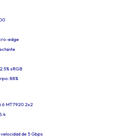
200
icro-edge
lectante
62.5% sRGB
erpo: 88%
Fi 6 MT7920 2x2
5.4
n velocidad de 5 Gbps