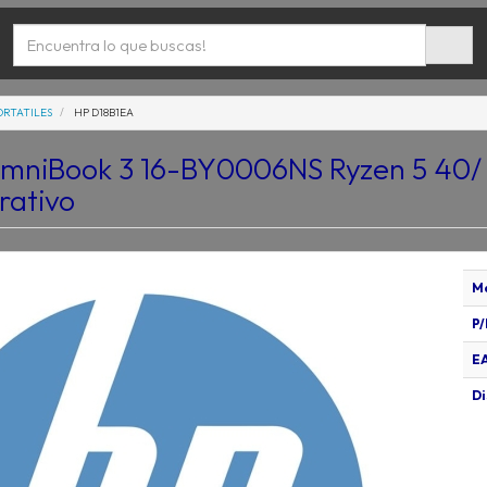
ORTATILES
HP D18B1EA
OmniBook 3 16-BY0006NS Ryzen 5 40/ 
rativo
M
P/
E
Di