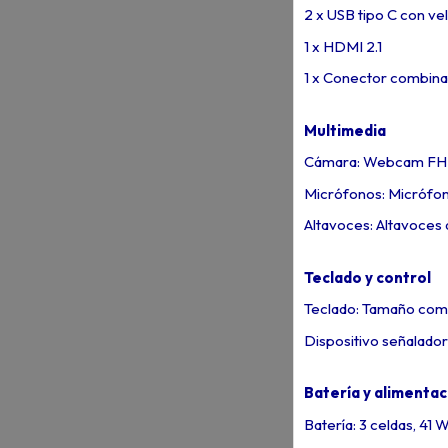
2 x USB tipo C con ve
1 x HDMI 2.1
1 x Conector combina
Multimedia
Cámara: Webcam FHD 
Micrófonos: Micrófono
Altavoces: Altavoces 
Teclado y control
Teclado: Tamaño comp
Dispositivo señalado
Batería y alimentac
Batería: 3 celdas, 41 W