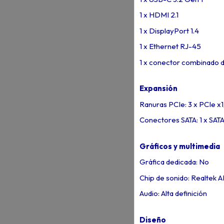
1 x HDMI 2.1
1 x DisplayPort 1.4
1 x Ethernet RJ-45
1 x conector combinado d
Expansión
Ranuras PCIe: 3 x PCIe x1,
Conectores SATA: 1 x SATA 
Gráficos y multimedia
Gráfica dedicada: No
Chip de sonido: Realtek
Audio: Alta definición
Diseño