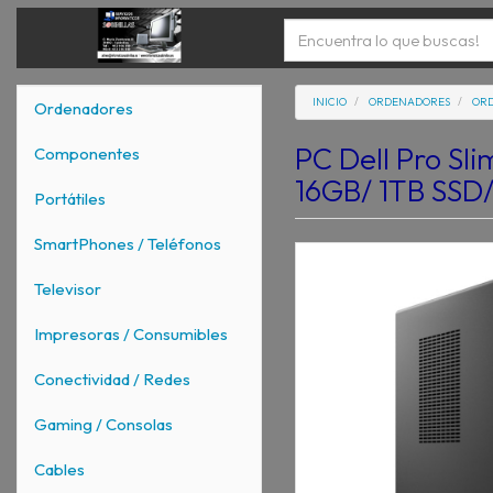
INICIO
ORDENADORES
ORD
Ordenadores
PC Dell Pro Sli
Componentes
16GB/ 1TB SSD/
Portátiles
SmartPhones / Teléfonos
Televisor
Impresoras / Consumibles
Conectividad / Redes
Gaming / Consolas
Cables