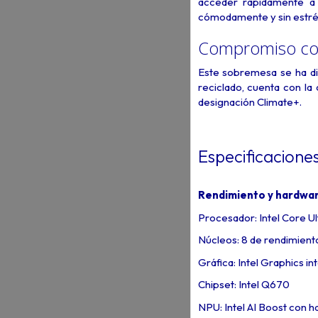
acceder rápidamente a 
cómodamente y sin estré
Compromiso con 
Este sobremesa se ha dis
reciclado, cuenta con l
designación Climate+.
Especificacione
Rendimiento y hardwa
Procesador: Intel Core Ul
Núcleos: 8 de rendimiento
Gráfica: Intel Graphics i
Chipset: Intel Q670
NPU: Intel AI Boost con 