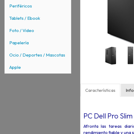
Periféricos
Tablets / Ebook
Foto / Video
Papelería
Ocio / Deportes / Mascotas
Apple
Características
Inf
PC Dell Pro Sli
Afronta las tareas di
rendimiento fiable y una 