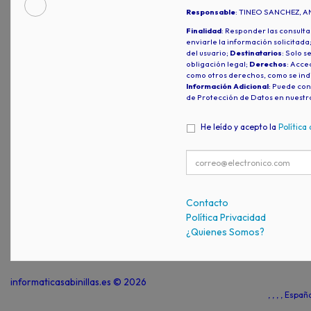
Responsable
: TINEO SANCHEZ, A
Finalidad
: Responder las consulta
enviarle la información solicitada
del usuario;
Destinatarios
: Solo s
obligación legal;
Derechos
: Acced
como otros derechos, como se indi
Información Adicional
: Puede con
de Protección de Datos en nuestr
He leído y acepto la
Política
Contacto
Política Privacidad
¿Quienes Somos?
informaticasabinillas.es © 2026
, , , , Espa