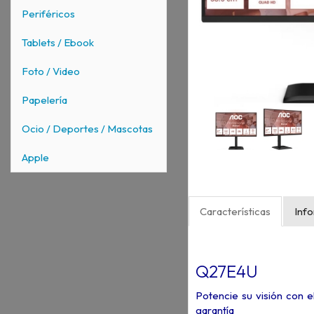
Periféricos
Tablets / Ebook
Foto / Video
Papelería
Ocio / Deportes / Mascotas
Apple
Características
Inf
Q27E4U
Potencie su visión con 
garantía