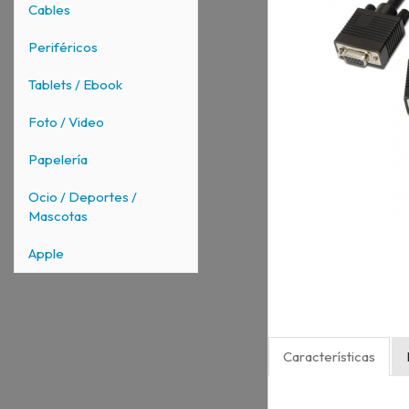
Cables
Periféricos
Tablets / Ebook
Foto / Video
Papelería
Ocio / Deportes /
Mascotas
Apple
Características