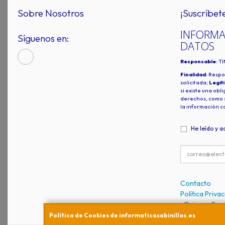
Sobre Nosotros
¡Suscríbet
INFORMA
Síguenos en:
DATOS
Responsable
: T
Finalidad
: Respo
solicitada;
Legit
si existe una obl
derechos, como s
la información c
He leído y a
Contacto
Política Priva
¿Quienes So
Política de Cookies de informaticasabinillas.es