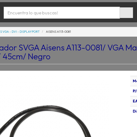
S VGA - DVI - DISPLAYPORT
AISENS A113-0081
cador SVGA Aisens A113-0081/ VGA M
 45cm/ Negro
M
P/
E
Di