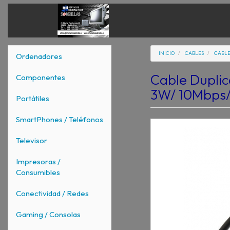
INICIO
CABLES
CABLE
Ordenadores
Cable Dupli
Componentes
3W/ 10Mbps/
Portátiles
SmartPhones / Teléfonos
Televisor
Impresoras /
Consumibles
Conectividad / Redes
Gaming / Consolas