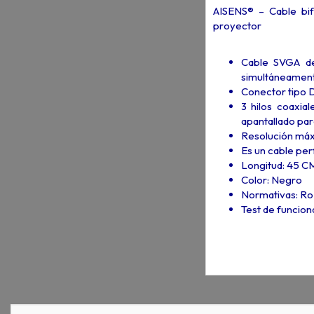
AISENS® – Cable bif
proyector
Cable SVGA de 
simultáneament
Conector tipo 
3 hilos coaxia
apantallado par
Resolución má
Es un cable pe
Longitud: 45 C
Color: Negro
Normativas: R
Test de funcio