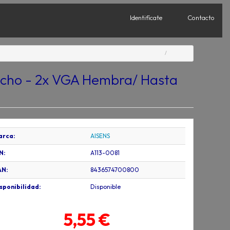
Identifícate
Contacto
acho - 2x VGA Hembra/ Hasta
arca:
AISENS
N:
A113-0081
AN:
8436574700800
sponibilidad:
Disponible
5,55 €