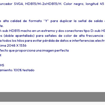
urcador SVGA, HDB15/M-2xHDB15/H. Color negro, longitud 45 cm
alta calidad de formato “Y” para duplicar la señal de salida 
e.
D-sub HDB15 macho en un extremo y dos conectores tipo D-sub HD
les (doble apantallado) para señales de color de alta frecuencia 
a todos los hilos para evitar pérdida de datos e interferencias elec
xima 2048 X 1536
rfecto que proporciona una imagen perfecta
M
oHS
namiento: 100% testado